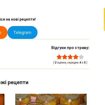
ся на нові рецепти!
e
Telegram
Відгуки про страву:
(
2
оцінки, середнє
4
з
5
)
жі рецепти