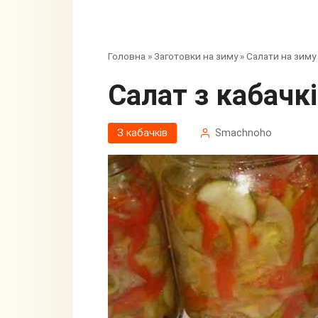
Головна
»
Заготовки на зиму
»
Салати на зиму
Салат з кабачк
З кабачків
Smachnoho