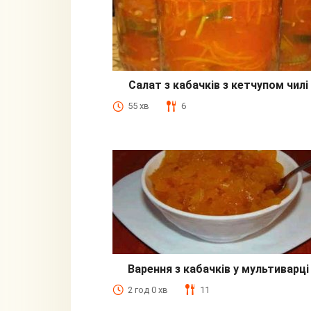
Салат з кабачків з кетчупом чилі
55 хв
6
Варення з кабачків у мультиварці
2 год 0 хв
11