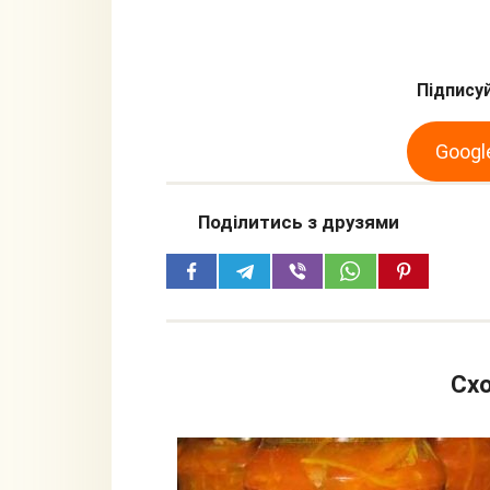
Підписуй
Googl
Поділитись з друзями
Схо