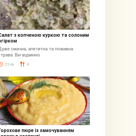
Салат з копченою куркою та солоним
огірком
З куркою
Дуже смачна, апетитна та поживна
страва. Він відмінно
25 хв
4
Горохове пюре із замочуванням