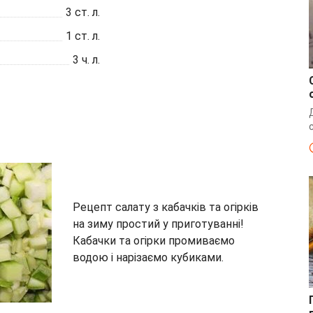
3
ст. л.
1
ст. л.
3
ч. л.
Рецепт салату з кабачків та огірків
на зиму простий у приготуванні!
Кабачки та огірки промиваємо
водою і нарізаємо кубиками.