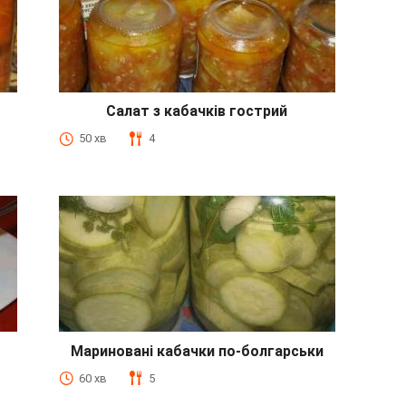
Салат з кабачків гострий
50 хв
4
Мариновані кабачки по-болгарськи
60 хв
5