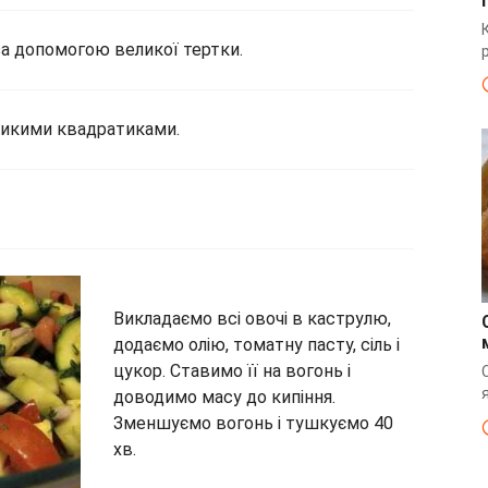
а допомогою великої тертки.
ликими квадратиками.
Викладаємо всі овочі в каструлю,
додаємо олію, томатну пасту, сіль і
цукор. Ставимо її на вогонь і
доводимо масу до кипіння.
Зменшуємо вогонь і тушкуємо 40
хв.