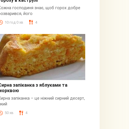
гороху в каструлі
Пюре
Кожна господиня знає, щоб горох добре
розварився, його
10 год 0 хв
4
Сирна запіканка з яблуками та
морквою
Сирна
Сирна запіканка – це ніжний сирний десерт,
який
50 хв
4