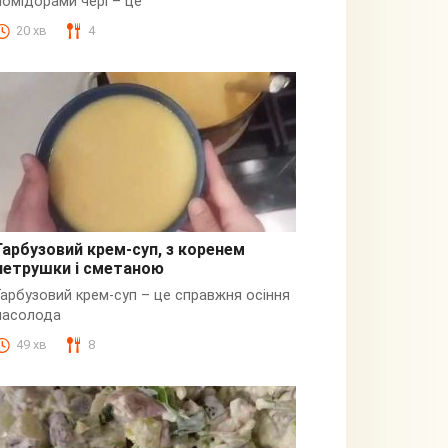
помідорами чері – це
20 хв
4
Гарбузовий крем-суп, з коренем
петрушки і сметаною
Гарбузовий
Гарбузовий крем-суп – це справжня осіння
насолода
49 хв
8