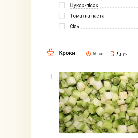
Цукор-пісок
Томатна паста
Сіль
Кроки
60 хв
Друк