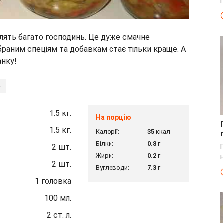
юблять багато господинь. Це дуже смачне
браним спеціям та добавкам стає тільки краще. А
анку!
+
1.5
кг.
На порцію
1.5
кг.
Калорії:
35
ккал
Білки:
0.8
г
2
шт.
Жири:
0.2
г
2
шт.
Вуглеводи:
7.3
г
1
головка
100
мл.
2
ст. л.