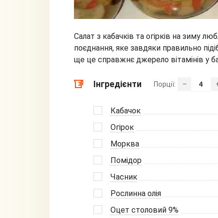
Салат з кабачків та огірків на зиму л
поєднання, яке завдяки правильно піді
ще це справжнє джерело вітамінів у б
Інгредієнти
Порції:
–
Кабачок
Огірок
Морква
Помідор
Часник
Рослинна олія
Оцет столовий 9%