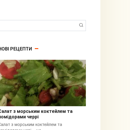
Пошук:
НОВІ РЕЦЕПТИ
Салат з морським коктейлем та
помідорами черрі
З кальмарами
Салат з морським коктейлем та