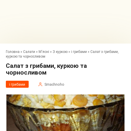
Головна
»
Салати
»
М'ясні
»
З куркою
»
і грибами
»
Салат з грибами,
куркою та чорносливом
Салат з грибами, куркою та
чорносливом
і грибами
Smachnoho