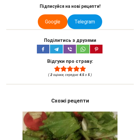
Підписуйся на нові рецепти!
Google
Telegram
Поділитись з друзями
Відгуки про страву:
(
2
оцінки, середнє
4.5
з
5
)
Схожі рецепти