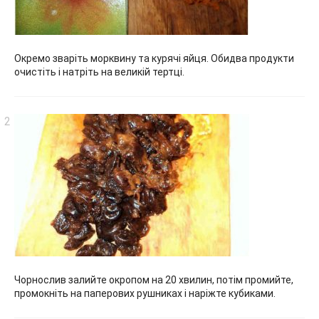
Окремо зваріть морквину та курячі яйця. Обидва продукти
очистіть і натріть на великій тертці.
Чорнослив залийте окропом на 20 хвилин, потім промийте,
промокніть на паперових рушниках і наріжте кубиками.