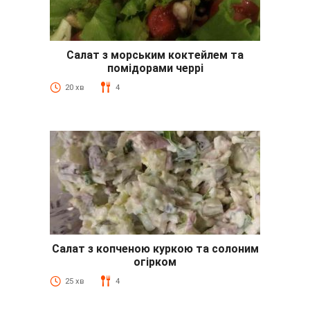
Салат з морським коктейлем та
помідорами черрі
20 хв
4
Салат з копченою куркою та солоним
огірком
25 хв
4