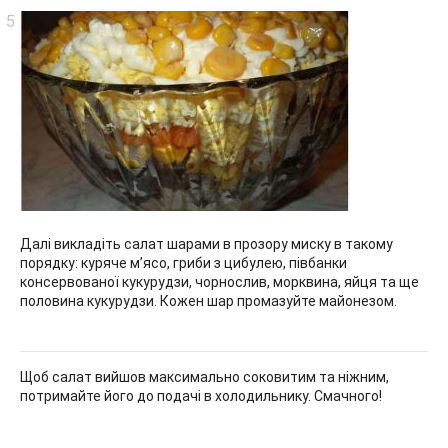
Далі викладіть салат шарами в прозору миску в такому
порядку: куряче м’ясо, гриби з цибулею, півбанки
консервованої кукурудзи, чорнослив, морквина, яйця та ще
половина кукурудзи. Кожен шар промазуйте майонезом.
Щоб салат вийшов максимально соковитим та ніжним,
потримайте його до подачі в холодильнику. Смачного!