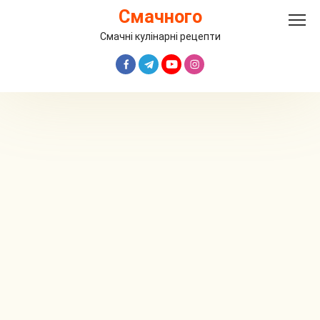
Перейти
Смачного
до
вмісту
Смачні кулінарні рецепти