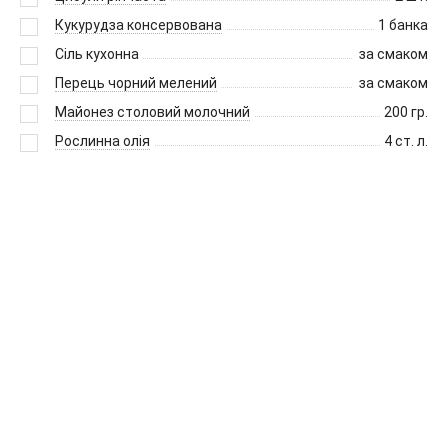
Кукурудза консервована
1
банка
Сіль кухонна
за смаком
Перець чорний мелений
за смаком
Майонез столовий молочний
200
гр.
Рослинна олія
4
ст. л.