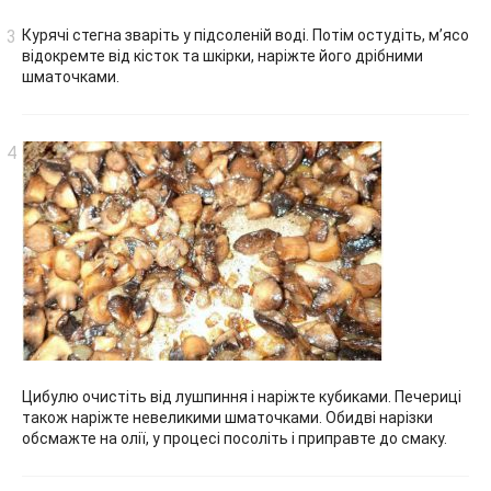
Курячі стегна зваріть у підсоленій воді. Потім остудіть, м’ясо
відокремте від кісток та шкірки, наріжте його дрібними
шматочками.
Цибулю очистіть від лушпиння і наріжте кубиками. Печериці
також наріжте невеликими шматочками. Обидві нарізки
обсмажте на олії, у процесі посоліть і приправте до смаку.