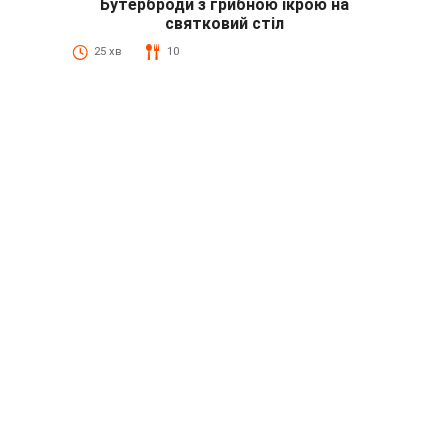
Бутерброди з грибною ікрою на
святковий стіл
25 хв
10