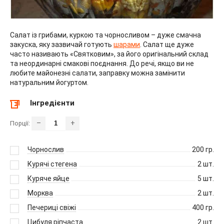
Салат із грибами, куркою та чорносливом – дуже смачна
закуска, яку зазвичай готують
шарами
. Салат ще дуже
часто називають «Святковим», за його оригінальний склад
та неординарні смакові поєднання. До речі, якщо ви не
любите майонезні салати, заправку можна замінити
натуральним йогуртом.
Інгредієнти
–
+
Порції:
Чорнослив
200
гр.
Курячі стегена
2
шт.
Куряче яйце
5
шт.
Морква
2
шт.
Печериці свіжі
400
гр.
Цибуля ріпчаста
2
шт.