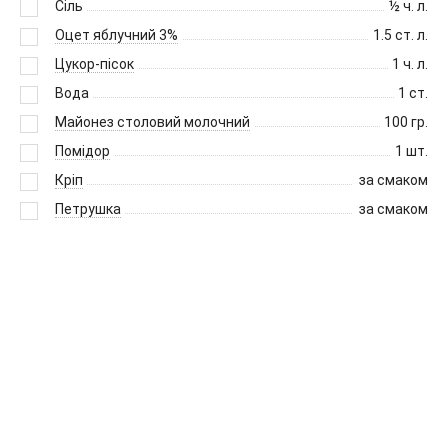
Сіль
½
ч. л.
Оцет яблучний 3%
1.5
ст. л.
Цукор-пісок
1
ч. л.
Вода
1
ст.
Майонез столовий молочний
100
гр.
Помідор
1
шт.
Кріп
за смаком
Петрушка
за смаком