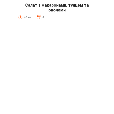
Салат з макаронами, тунцем та
овочами
40 хв
4