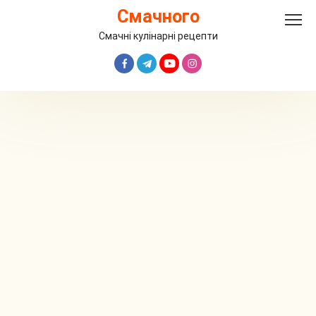
Перейти
Смачного
до
вмісту
Смачні кулінарні рецепти