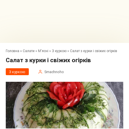
Головна
»
Салати
»
М'ясні
»
З куркою
»
Салат з курки і свіжих огірків
Салат з курки і свіжих огірків
З куркою
Smachnoho