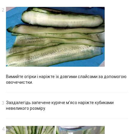
Вимийте огірки і наріжте їх довгими слайсами за допомогою
овочечистки.
Заздалегідь запечене куряче м’ясо наріжте кубиками
невеликого розміру.