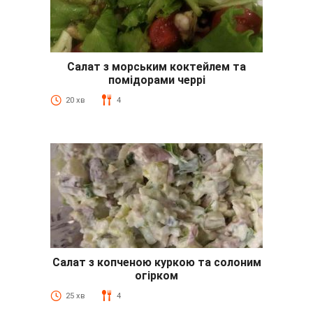
Салат з морським коктейлем та
помідорами черрі
20 хв
4
Салат з копченою куркою та солоним
огірком
25 хв
4