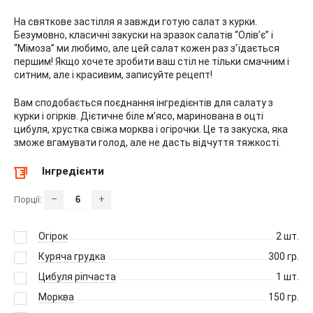
На святкове застілля я завжди готую салат з курки.
Безумовно, класичні закуски на зразок салатів “Олів’є” і
“Мімоза” ми любимо, але цей салат кожен раз з’їдається
першим! Якщо хочете зробити ваш стіл не тільки смачним і
ситним, але і красивим, записуйте рецепт!
Вам сподобається поєднання інгредієнтів для салату з
курки і огірків. Дієтичне біле м’ясо, маринована в оцті
цибуля, хрустка свіжа морква і огірочки. Це та закуска, яка
зможе вгамувати голод, але не дасть відчуття тяжкості.
Інгредієнти
–
+
Порції:
Огірок
2
шт.
Куряча грудка
300
гр.
Цибуля ріпчаста
1
шт.
Морква
150
гр.