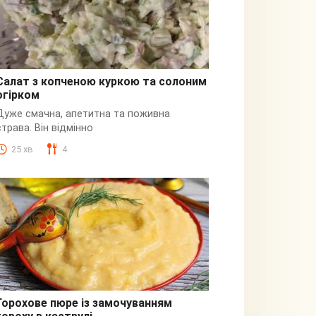
Салат з копченою куркою та солоним
огірком
З куркою
Дуже смачна, апетитна та поживна
страва. Він відмінно
25 хв
4
Горохове пюре із замочуванням