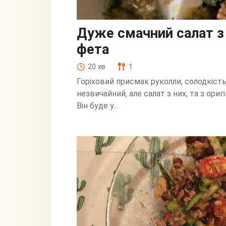
Дуже смачний салат з
фета
20 хв
1
Горіховий присмак руколли, солодкість
незвичайний, але салат з них, та з ори
Він буде у...