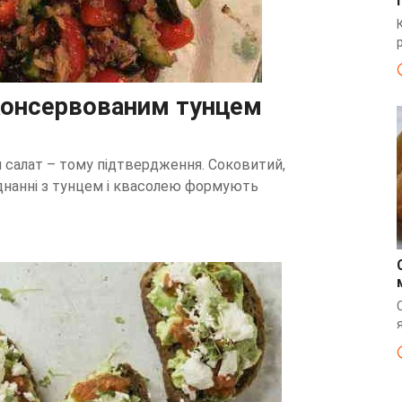
 консервованим тунцем
й салат – тому підтвердження. Соковитий,
єднанні з тунцем і квасолею формують