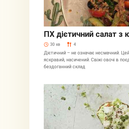
ПХ дієтичний салат з
30 хв
4
Дієтичний – не означає несмачний. Це
яскравий, насичений. Свіжі овочі в по
бездоганний склад