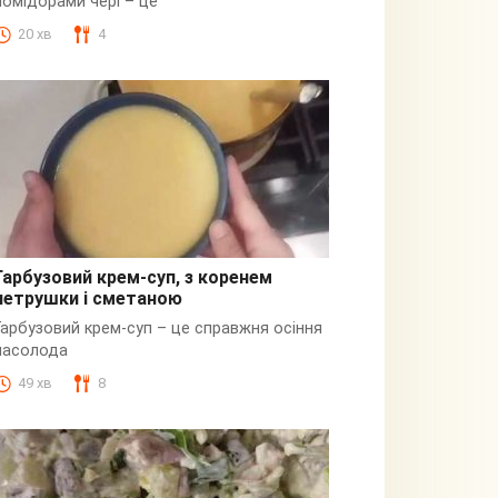
помідорами чері – це
20 хв
4
Гарбузовий крем-суп, з коренем
петрушки і сметаною
Гарбузовий
Гарбузовий крем-суп – це справжня осіння
насолода
49 хв
8