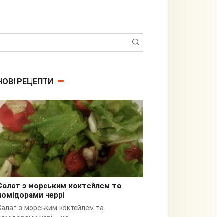
Пошук:
НОВІ РЕЦЕПТИ
Салат з морським коктейлем та
помідорами черрі
З кальмарами
Салат з морським коктейлем та