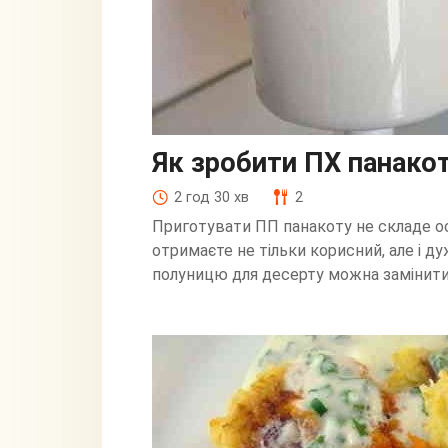
Як зробити ПХ панако
2 год 30 хв
2
Приготувати ПП панакоту не складе ос
отримаєте не тільки корисний, але і д
полуницю для десерту можна замінити.