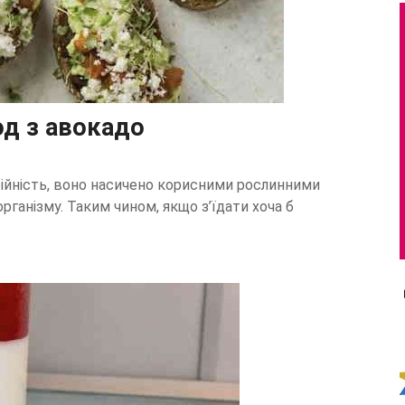
од з авокадо
рійність, воно насичено корисними рослинними
рганізму. Таким чином, якщо з’їдати хоча б