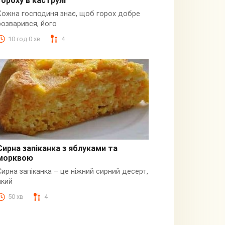
гороху в каструлі
Пюре
Кожна господиня знає, щоб горох добре
розварився, його
10 год 0 хв
4
Сирна запіканка з яблуками та
морквою
Сирна
Сирна запіканка – це ніжний сирний десерт,
який
50 хв
4