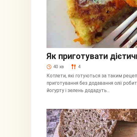
Як приготувати дієтич
40 хв
4
Котлети, які готуються за таким реце
приготування без додавання олії робит
йогурту і зелень додадуть...