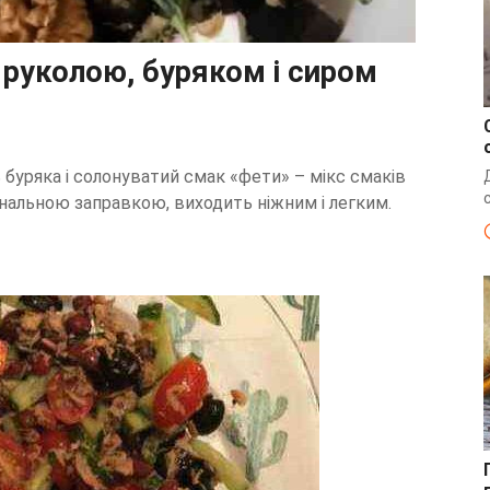
 руколою, буряком і сиром
 буряка і солонуватий смак «фети» – мікс смаків
гінальною заправкою, виходить ніжним і легким.