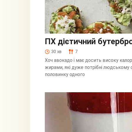
ПХ дієтичний бутербр
30 хв
7
Хоч авокадо і має досить високу кало
жирами, які дуже потрібні людському о
половинку одного