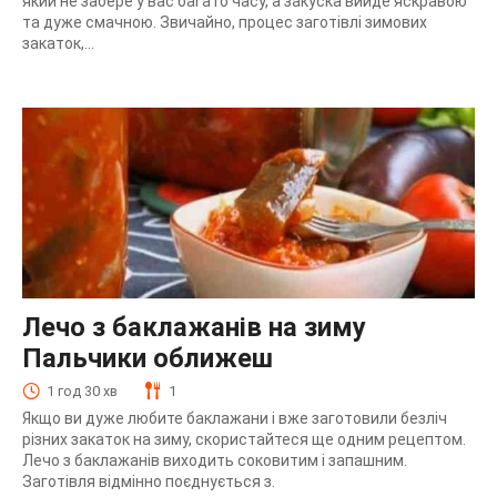
який не забере у вас багато часу, а закуска вийде яскравою
та дуже смачною. Звичайно, процес заготівлі зимових
закаток,...
Лечо з баклажанів на зиму
Пальчики оближеш
1 год 30 хв
1
Якщо ви дуже любите баклажани і вже заготовили безліч
різних закаток на зиму, скористайтеся ще одним рецептом.
Лечо з баклажанів виходить соковитим і запашним.
Заготівля відмінно поєднується з.