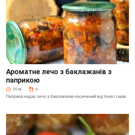
Ароматне лечо з баклажанів з
паприкою
55 хв
6
Паприка надає лечо з баклажанів насичений відтінок і смак.