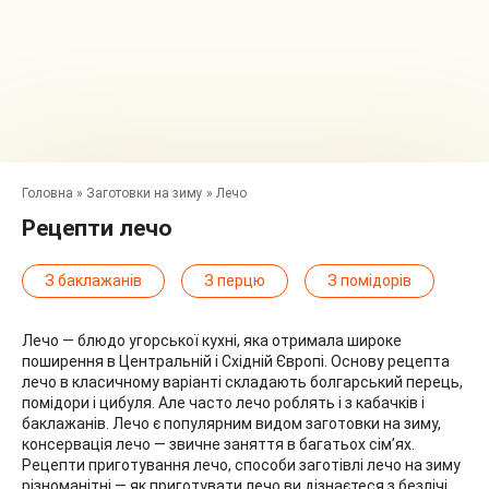
Головна
»
Заготовки на зиму
»
Лечо
Рецепти лечо
З баклажанів
З перцю
З помідорів
Лечо — блюдо угорської кухні, яка отримала широке
поширення в Центральній і Східній Європі. Основу рецепта
лечо в класичному варіанті складають болгарський перець,
помідори і цибуля. Але часто лечо роблять і з кабачків і
баклажанів. Лечо є популярним видом заготовки на зиму,
консервація лечо — звичне заняття в багатьох сім’ях.
Рецепти приготування лечо, способи заготівлі лечо на зиму
різноманітні — як приготувати лечо ви дізнаєтеся з безлічі