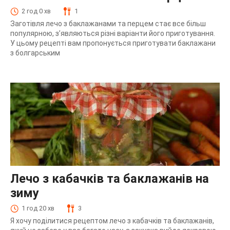
2 год 0 хв
1
Заготівля лечо з баклажанами та перцем стає все більш
популярною, з’являються різні варіанти його приготування.
У цьому рецепті вам пропонується приготувати баклажани
з болгарським
Лечо з кабачків та баклажанів на
зиму
1 год 20 хв
3
Я хочу поділитися рецептом лечо з кабачків та баклажанів,