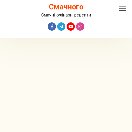
Перейти
Смачного
до
вмісту
Смачні кулінарні рецепти