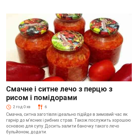
Смачне і ситне лечо з перцю з
рисом і помідорами
2 год 0 хв
6
Смачна, ситна заготівля ідеально підійде в зимовий час як
гарнір до м’ясних і рибних страв. Також послужить хорошою
основою для супу. Досить залити баночку такого лечо
бульйоном, додати.