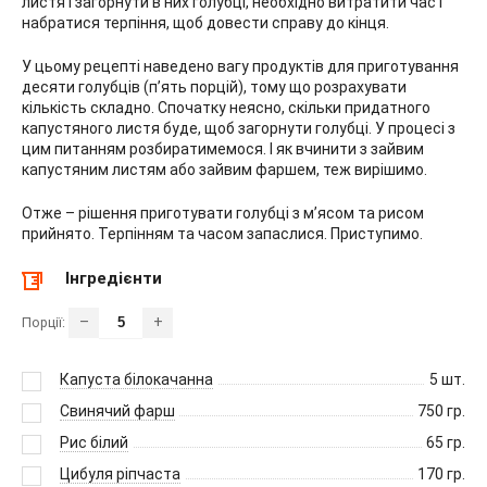
листя і загорнути в них голубці, необхідно витратити час і
набратися терпіння, щоб довести справу до кінця.
У цьому рецепті наведено вагу продуктів для приготування
десяти голубців (п’ять порцій), тому що розрахувати
кількість складно. Спочатку неясно, скільки придатного
капустяного листя буде, щоб загорнути голубці. У процесі з
цим питанням розбиратимемося. І як вчинити з зайвим
капустяним листям або зайвим фаршем, теж вирішимо.
Отже – рішення приготувати голубці з м’ясом та рисом
прийнято. Терпінням та часом запаслися. Приступимо.
Інгредієнти
–
+
Порції:
Капуста білокачанна
5
шт.
Свинячий фарш
750
гр.
Рис білий
65
гр.
Цибуля ріпчаста
170
гр.