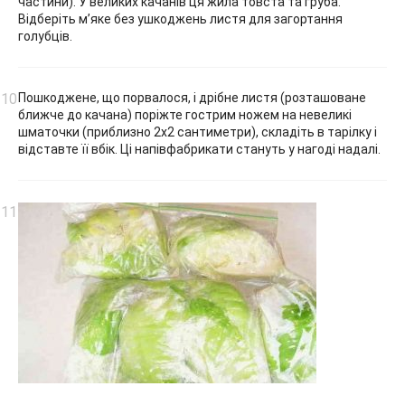
частини). У великих качанів ця жила товста та груба.
Відберіть м’яке без ушкоджень листя для загортання
голубців.
Пошкоджене, що порвалося, і дрібне листя (розташоване
ближче до качана) поріжте гострим ножем на невеликі
шматочки (приблизно 2х2 сантиметри), складіть в тарілку і
відставте її вбік. Ці напівфабрикати стануть у нагоді надалі.