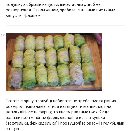
подушку з обрізків капусти, швом донизу, щоб не
розвернувся. Таким чином, зробите і з іншими листками
капусти і фаршем.
Багато фаршу в голубці набивати не треба, листя різних
розмірів і якщо намагатися натягувати малий лист на
велику кількість фаршу, то листя рватиметься. Якщо
залишиться м’ясний фарш, скачайте його в кульки
(тефтельки, фрикадельки) і протушкуйте разом із голубцями
в соусі.