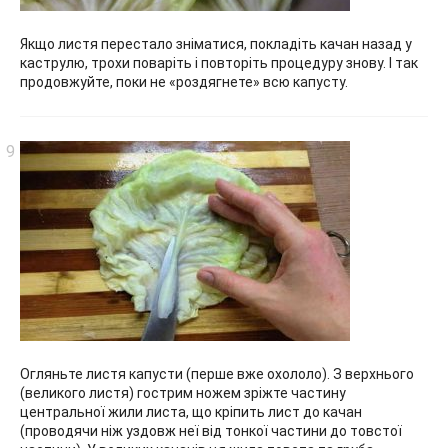
Якщо листя перестало зніматися, покладіть качан назад у
каструлю, трохи поваріть і повторіть процедуру знову. І так
продовжуйте, поки не «роздягнете» всю капусту.
Огляньте листя капусти (перше вже охололо). З верхнього
(великого листя) гострим ножем зріжте частину
центральної жили листа, що кріпить лист до качан
(проводячи ніж уздовж неї від тонкої частини до товстої