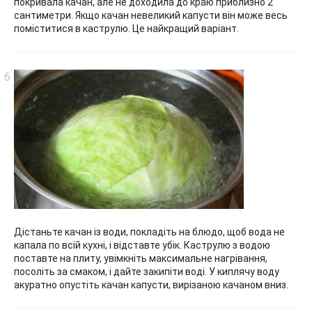
покривала качан, але не доходила до краю приблизно 2
сантиметри. Якщо качан невеликий капусти він може весь
поміститися в каструлю. Це найкращий варіант.
Дістаньте качан із води, покладіть на блюдо, щоб вода не
капала по всій кухні, і відставте убік. Каструлю з водою
поставте на плиту, увімкніть максимальне нагрівання,
посоліть за смаком, і дайте закипіти воді. У киплячу воду
акуратно опустіть качан капусти, вирізаною качаном вниз.