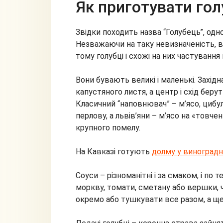
Як приготувати гол
Звідки походить назва “Голубець”, одно
Незважаючи на таку невизначеність, в
тому голубці і схожі на них частування г
Вони бувають великі і маленькі. Захід
капустяного листя, а центр і схід беру
Класичний “наповнювач” – м’ясо, цибул
перлову, а львів’яни – м’ясо на «товч
крупного помелу.
На Кавказі готують
долму у виноградн
Соуси – різноманітні і за смаком, і по 
моркву, томати, сметану або вершки, ч
окремо або тушкувати все разом, а щ