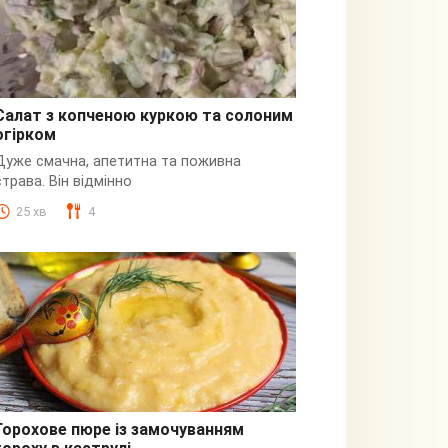
Салат з копченою куркою та солоним
огірком
З куркою
Дуже смачна, апетитна та поживна
страва. Він відмінно
25 хв
4
Горохове пюре із замочуванням