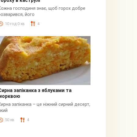
гороху в каструлі
Пюре
Кожна господиня знає, щоб горох добре
розварився, його
10 год 0 хв
4
Сирна запіканка з яблуками та
морквою
Сирна
Сирна запіканка – це ніжний сирний десерт,
який
50 хв
4