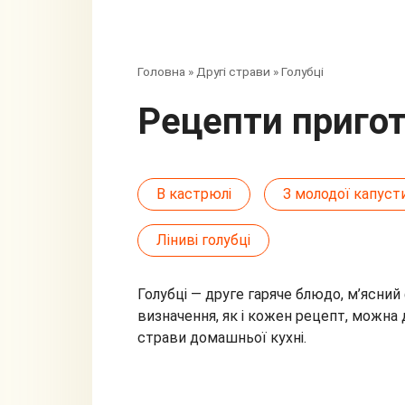
Головна
»
Другі страви
»
Голубці
Рецепти приго
В кастрюлі
З молодої капуст
Ліниві голубці
Голубці — друге гаряче блюдо, м’ясни
визначення, як і кожен рецепт, можна 
страви домашньої кухні.