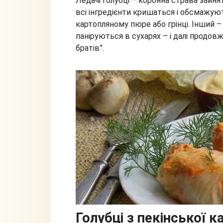
Ледачі голубці – коронна страва зайня
всі інгредієнти кришаться і обсмажую
картопляному пюре або грінці. Інший 
паніруються в сухарях – і далі продов
братів”.
Голубці з пекінської к