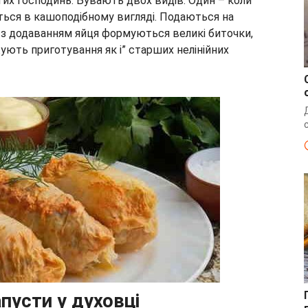
тих господинь. Бувають двох видів. Один – коли
ться в кашоподібному вигляді. Подаються на
– з додаванням яйця формуються великі биточки,
жують приготування як і” старших нелінійних
апусти у духовці