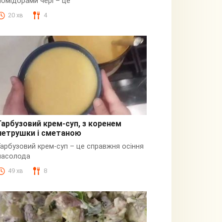
помідорами чері – це
20 хв
4
Гарбузовий крем-суп, з коренем
петрушки і сметаною
Гарбузовий
Гарбузовий крем-суп – це справжня осіння
насолода
49 хв
8