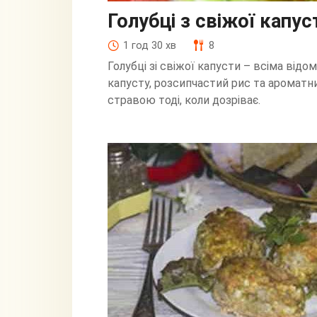
Голубці з свіжої капус
1 год 30 хв
8
Голубці зі свіжої капусти – всіма відо
капусту, розсипчастий рис та аромат
стравою тоді, коли дозріває.