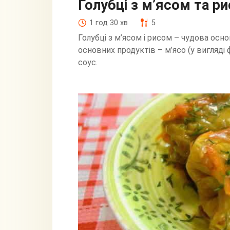
Голубці з м’ясом та р
1 год 30 хв
5
Голубці з м’ясом і рисом – чудова осно
основних продуктів – м’ясо (у вигляді ф
соус.