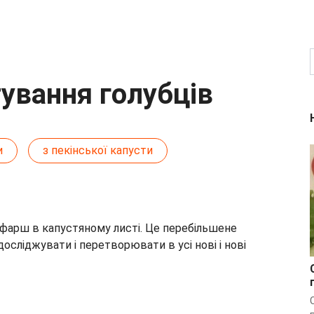
тування голубців
и
з пекінської капусти
й фарш в капустяному листі. Це перебільшене
досліджувати і перетворювати в усі нові і нові