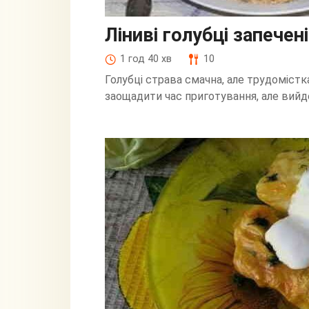
Ліниві голубці запечені
1 год 40 хв
10
Голубці страва смачна, але трудомістк
заощадити час приготування, але вийд