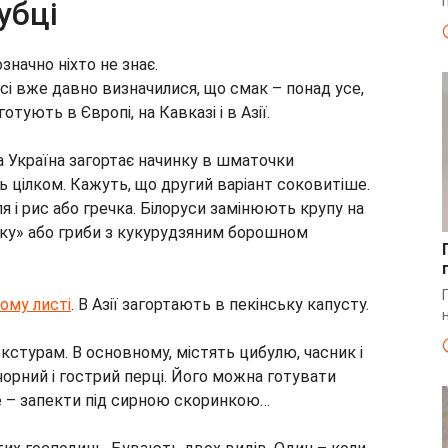
убці
значно ніхто не знає.
сі вже давно визначилися, що смак – понад усе,
отують в Європі, на Кавказі і в Азії.
на Україна загортає начинку в шматочки
ть цілком. Кажуть, що другий варіант соковитіше.
я і рис або гречка. Білоруси замінюють крупу на
енку» або гриби з кукурудзяним борошном
ому листі
. В Азії загортають в пекінську капусту.
текстурам. В основному, містять цибулю, часник і
орний і гострий перці. Його можна готувати
е – запекти під сирною скоринкою…