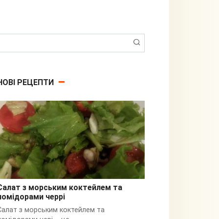
Пошук:
НОВІ РЕЦЕПТИ
Салат з морським коктейлем та
помідорами черрі
З кальмарами
Салат з морським коктейлем та