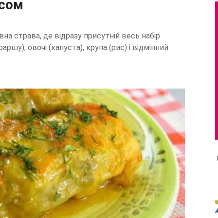
исом
вна страва, де відразу присутній весь набір
аршу), овочі (капуста), крупа (рис) і відмінний