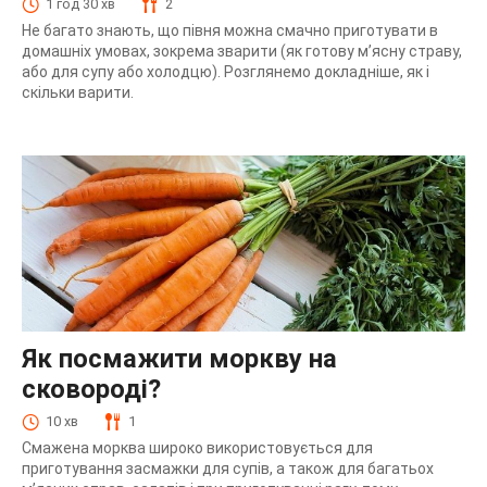
1 год 30 хв
2
Не багато знають, що півня можна смачно приготувати в
домашніх умовах, зокрема зварити (як готову м’ясну страву,
або для супу або холодцю). Розглянемо докладніше, як і
скільки варити.
Як посмажити моркву на
сковороді?
10 хв
1
Смажена морква широко використовується для
приготування засмажки для супів, а також для багатьох