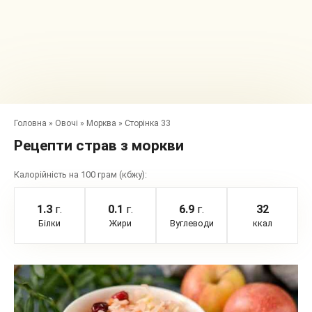
Головна
»
Овочі
»
Морква
»
Сторінка 33
Рецепти страв з моркви
Калорійність на 100 грам (кбжу):
1.3
г.
0.1
г.
6.9
г.
32
Білки
Жири
Вуглеводи
ккал