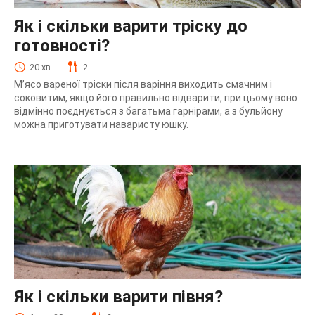
Як і скільки варити тріску до
готовності?
20 хв
2
М’ясо вареної тріски після варіння виходить смачним і
соковитим, якщо його правильно відварити, при цьому воно
відмінно поєднується з багатьма гарнірами, а з бульйону
можна приготувати наваристу юшку.
Як і скільки варити півня?