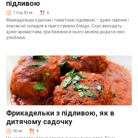
підливою
1 год 50 хв
6
Фрикадельки з рисом і томатною підливою – дуже смачне і
зовсім не складне в приготуванні блюдо. Соус виходить
дуже ароматним, при бажанні в нього можна додати свої
улюблені...
Фрикадельки з підливою, як в
дитячому садочку
50 хв
8