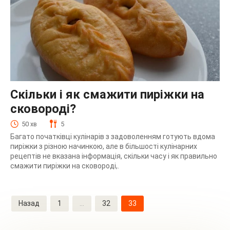
Скільки і як смажити пиріжки на
сковороді?
50 хв
5
Багато початківці кулінарів з задоволенням готують вдома
пиріжки з різною начинкою, але в більшості кулінарних
рецептів не вказана інформація, скільки часу і як правильно
смажити пиріжки на сковороді,.
Навігація
Назад
1
…
32
33
записів