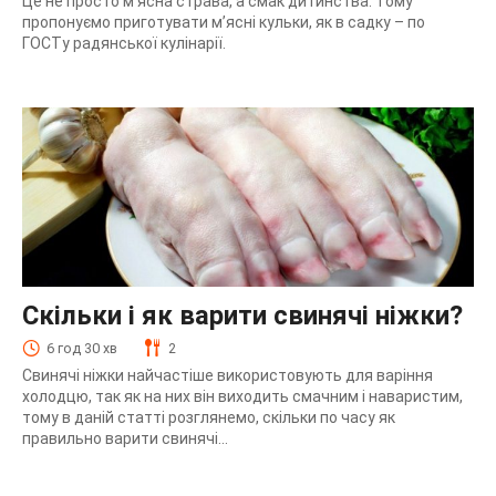
Це не просто м’ясна страва, а смак дитинства. Тому
пропонуємо приготувати м’ясні кульки, як в садку – по
ГОСТу радянської кулінарії.
Скільки і як варити свинячі ніжки?
6 год 30 хв
2
Свинячі ніжки найчастіше використовують для варіння
холодцю, так як на них він виходить смачним і наваристим,
тому в даній статті розглянемо, скільки по часу як
правильно варити свинячі...