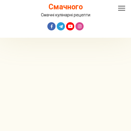
Перейти
Смачного
до
вмісту
Смачні кулінарні рецепти