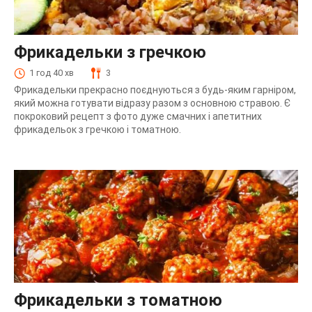
Фрикадельки з гречкою
1 год 40 хв
3
Фрикадельки прекрасно поєднуються з будь-яким гарніром,
який можна готувати відразу разом з основною стравою. Є
покроковий рецепт з фото дуже смачних і апетитних
фрикадельок з гречкою і томатною.
Фрикадельки з томатною