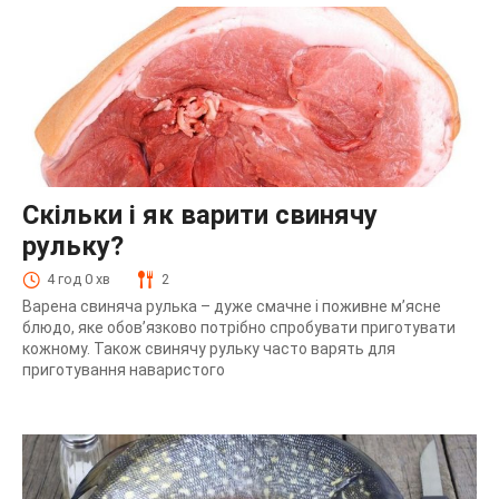
Скільки і як варити свинячу
рульку?
4 год 0 хв
2
Варена свиняча рулька – дуже смачне і поживне м’ясне
блюдо, яке обов’язково потрібно спробувати приготувати
кожному. Також свинячу рульку часто варять для
приготування наваристого