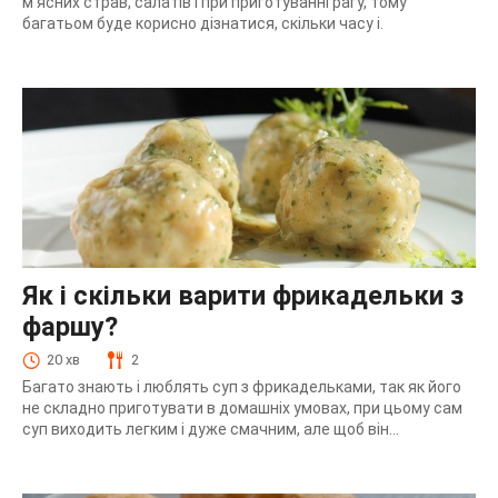
м’ясних страв, салатів і при приготуванні рагу, тому
багатьом буде корисно дізнатися, скільки часу і.
Як і скільки варити фрикадельки з
фаршу?
20 хв
2
Багато знають і люблять суп з фрикадельками, так як його
не складно приготувати в домашніх умовах, при цьому сам
суп виходить легким і дуже смачним, але щоб він...