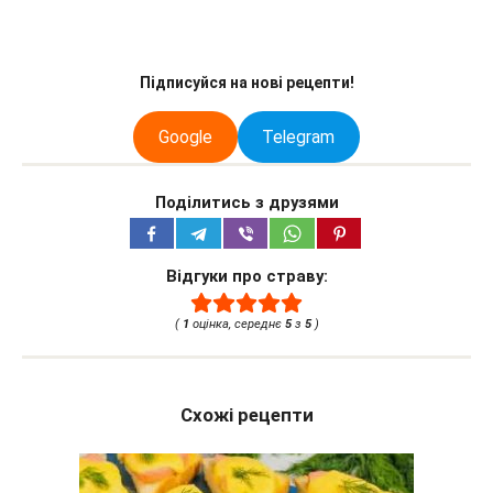
Підписуйся на нові рецепти!
Google
Telegram
Поділитись з друзями
Відгуки про страву:
(
1
оцінка, середнє
5
з
5
)
Схожі рецепти