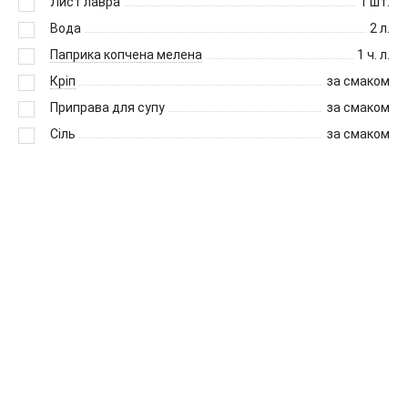
Лист лавра
1
шт.
Вода
2
л.
Паприка копчена мелена
1
ч. л.
Кріп
за смаком
Приправа для супу
за смаком
Сіль
за смаком