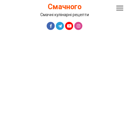
Перейти
Смачного
до
вмісту
Смачні кулінарні рецепти