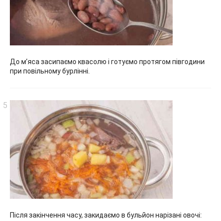
До м’яса засипаємо квасолю і готуємо протягом півгодини
при повільному бурлінні.
Після закінчення часу, закидаємо в бульйон нарізані овочі: