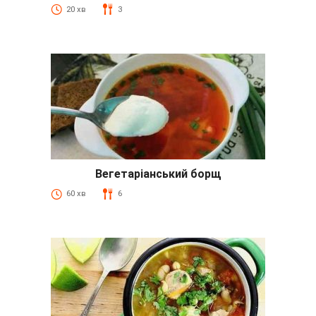
20 хв
3
Вегетаріанський борщ
60 хв
6