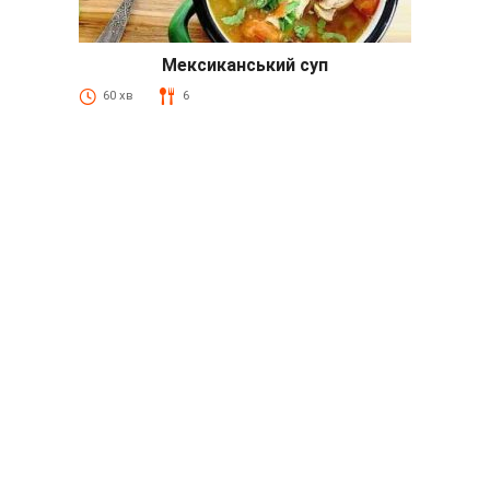
Мексиканський суп
60 хв
6