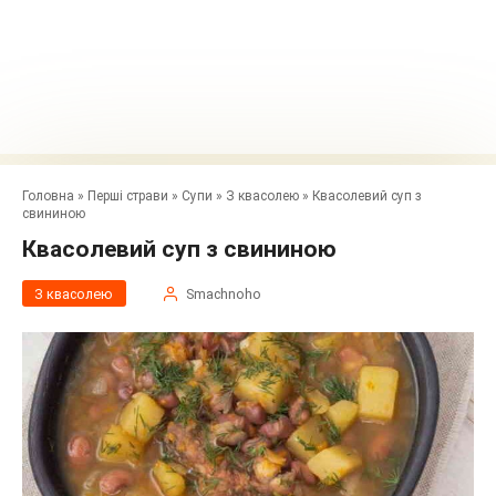
Головна
»
Перші страви
»
Супи
»
З квасолею
»
Квасолевий суп з
свининою
Квасолевий суп з свининою
З квасолею
Smachnoho