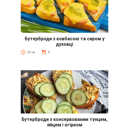
Бутерброди з ковбасою та сиром у
духовці
25 хв
8
Бутерброди з консервованим тунцем,
яйцем і огірком