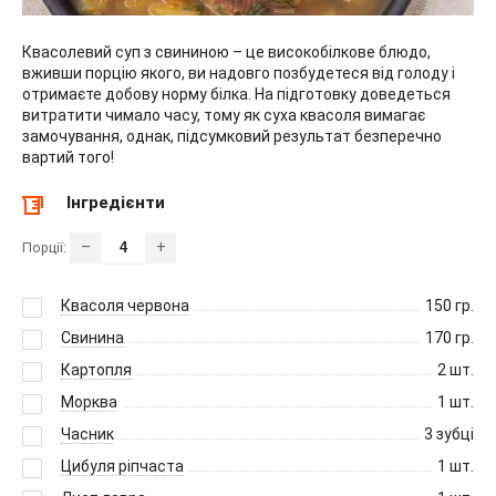
Квасолевий суп з свининою – це високобілкове блюдо,
вживши порцію якого, ви надовго позбудетеся від голоду і
отримаєте добову норму білка. На підготовку доведеться
витратити чимало часу, тому як суха квасоля вимагає
замочування, однак, підсумковий результат безперечно
вартий того!
Інгредієнти
–
+
Порції:
Квасоля червона
150
гр.
Свинина
170
гр.
Картопля
2
шт.
Морква
1
шт.
Часник
3
зубці
Цибуля ріпчаста
1
шт.