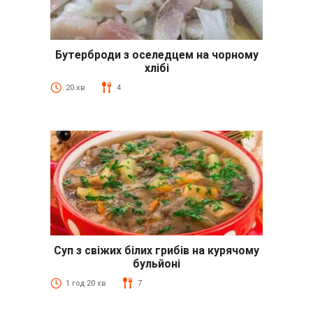
Бутерброди з оселедцем на чорному
хлібі
20 хв
4
Суп з свіжих білих грибів на курячому
бульйоні
1 год 20 хв
7