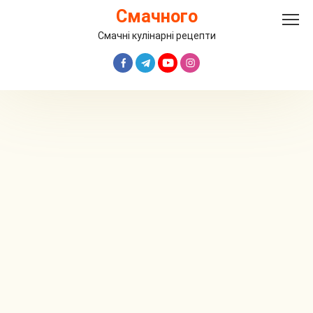
Перейти
Смачного
до
вмісту
Смачні кулінарні рецепти