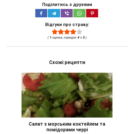
Поділитись з друзями
Відгуки про страву:
(
1
оцінка, середнє
4
з
5
)
Схожі рецепти
Салат з морським коктейлем та
помідорами черрі