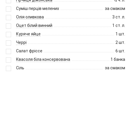
Суміш перців мелених
за смаком
Олія оливкова
3
ст. л.
Оцет білий винний
1
ст. л.
Куряче яйце
1
шт.
Черрі
2
шт.
Салат фріссе
6
шт.
Квасоля біла консервована
1
банка
Сіль
за смаком