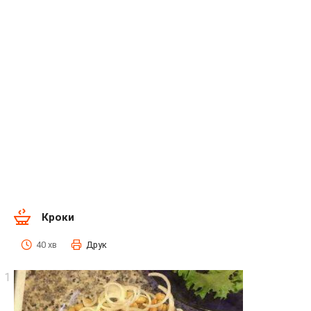
Кроки
40 хв
Друк