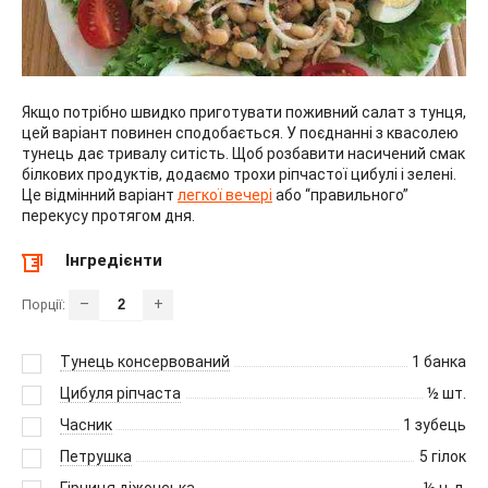
Якщо потрібно швидко приготувати поживний салат з тунця,
цей варіант повинен сподобається. У поєднанні з квасолею
тунець дає тривалу ситість. Щоб розбавити насичений смак
білкових продуктів, додаємо трохи ріпчастої цибулі і зелені.
Це відмінний варіант
легкої вечері
або “правильного”
перекусу протягом дня.
Інгредієнти
–
+
Порції:
Тунець консервований
1
банка
Цибуля ріпчаста
½
шт.
Часник
1
зубець
Петрушка
5
гілок
Гірчиця діжонська
½
ч. л.