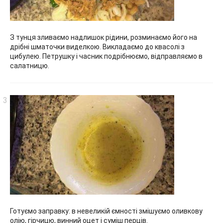
З тунця зливаємо надлишок рідини, розминаємо його на
дрібні шматочки виделкою. Викладаємо до квасолі з
цибулею. Петрушку і часник подрібнюємо, відправляємо в
салатницю.
Готуємо заправку: в невеликій ємності змішуємо оливкову
олію, гірчицю, винний оцет і суміш перців.