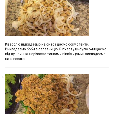
Квасолю відкидаємо на сито і даємо соку стекти.
Викладаємо боби в салатницю. Ріпчасту цибулю очищаємо
від лушпиння, нарізаємо тонкими півкільцями і викладаємо
на квасолю.