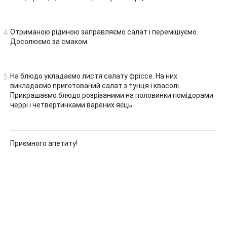
Отриманою рідиною заправляємо салат і перемішуємо.
Досолюємо за смаком.
На блюдо укладаємо листя салату фріссе. На них
викладаємо приготований салат з тунця і квасолі.
Прикрашаємо блюдо розрізаними на половинки помідорами
черрі і четвертинками варених яєць.
Приємного апетиту!