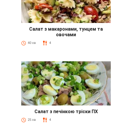
Салат з макаронами, тунцем та
овочами
40 хв
4
Салат з печінкою тріски ПХ
25 хв
4