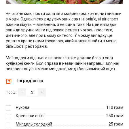
Нічого не маю проти салатів з майонезом, хоч вони і вийшли
з моди. Однак після ряду зимових свят ні олів’є, ні вінегрет
вже не лізуть — впевнена, я не одна така. На цей випадок
завжди зручно мати під рукою рецепт чогось простого,
дієтичного, але при цьому ситного. У моєму випадку це
салат з креветками і руколою, який можна знайти в меню
більшості ресторанів.
Мої подруги від нього в захваті і вже додали його в свої
кулінарні книги. Вся справа в незвичайній заправці: для неї
використовую жменю мигдалю, мед і бальзамічний оцет.
Інгредієнти
–
+
Порції:
Рукола
110
грам
Креветки свіжі
250
грам
Мигдаль солодкий
25
грам