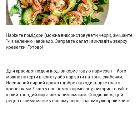
Наріжте помідори (можна використовувати черрі), змішайте
їх із зеленню і авокадо. Заправте салат і викладіть зверху
креветки. Готово!
Для красивої подачі іноді використовую пармезан – його
можна натерти в крихту або нарізати на тонкі скибочки.
Насичений сирний аромат добре підходить до страв з
креветками. Якщо у вас немає пармезану, використовуйте
інший твердий сир з яскравим смаком. Сподіваюся, цей
рецепт займе місце у вашому серці і вашій кулінарній книзі!