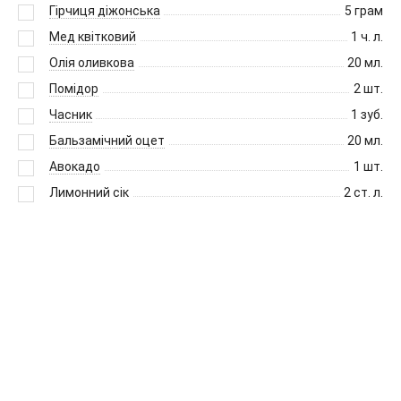
Гірчиця діжонська
5
грам
Мед квітковий
1
ч. л.
Олія оливкова
20
мл.
Помідор
2
шт.
Часник
1
зуб.
Бальзамічний оцет
20
мл.
Авокадо
1
шт.
Лимонний сік
2
ст. л.