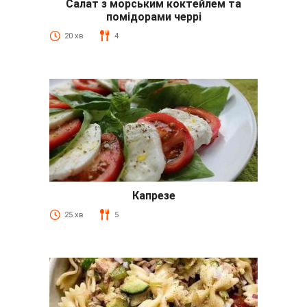
Салат з морським коктейлем та
помідорами черрі
20 хв
4
Капрезе
25 хв
5