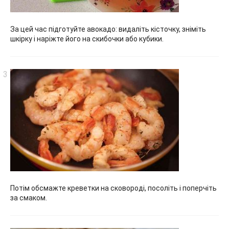
За цей час підготуйте авокадо: видаліть кісточку, зніміть
шкірку і наріжте його на скибочки або кубики.
Потім обсмажте креветки на сковороді, посоліть і поперчіть
за смаком.