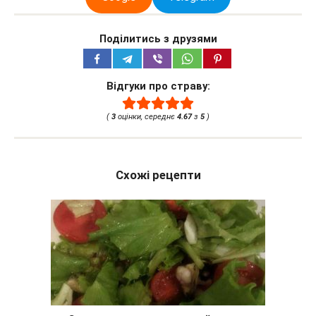
Поділитись з друзями
Відгуки про страву:
(
3
оцінки, середнє
4.67
з
5
)
Схожі рецепти