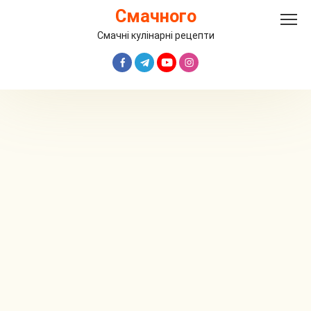
Перейти
Смачного
до
вмісту
Смачні кулінарні рецепти