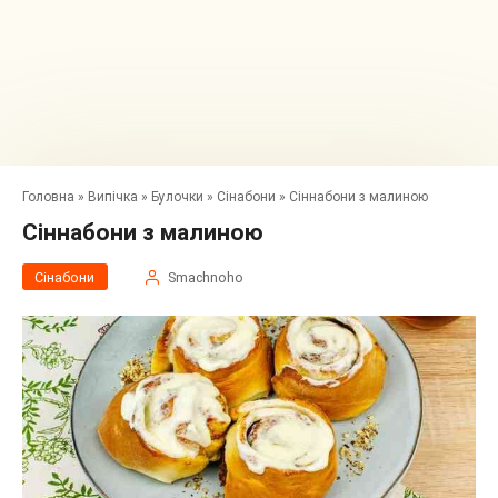
Головна
»
Випічка
»
Булочки
»
Сінабони
»
Сіннабони з малиною
Сіннабони з малиною
Сінабони
Smachnoho