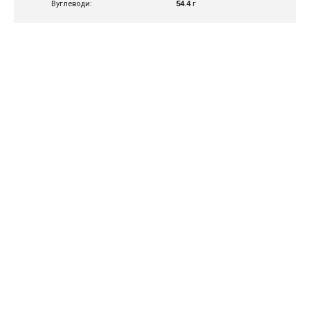
Вуглеводи:
54.4
г