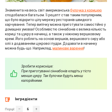
Знаменита на весь світ американська
булочка з корицею
сподобалася багатьом. Її рецепт став таким популярним,
що було відкрито цілу мережу ресторанів швидкого
харчування. Тепер випічку можна приготувати самостійно у
домашніх умовах! Особливістю сіннабонів є велика кількість
кориці та цукру в начинці, а також у ніжному вершковому
кремі. Його роблять на основі вершків, вершкового сиру або
олії з додаванням цукрової пудри. Додавати в начинку
можна будь-що. Наприклад,
малинове варення
!
Зробити корисніше:
При приготуванні сіннабонів кладіть у тісто
менше цукру. Так булочки будуть менш
калорійними.
Інгредієнти
–
+
Порції: