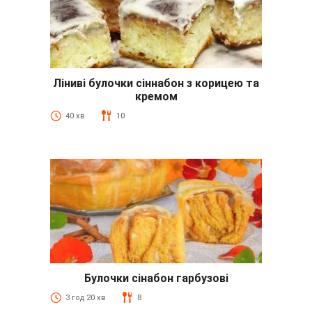
Ліниві булочки сіннабон з корицею та
кремом
40 хв
10
Булочки сінабон гарбузові
3 год 20 хв
8