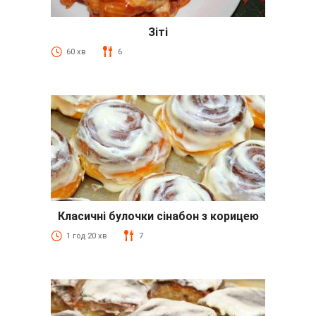
Зіті
60 хв
6
Класичні булочки сінабон з корицею
1 год 20 хв
7