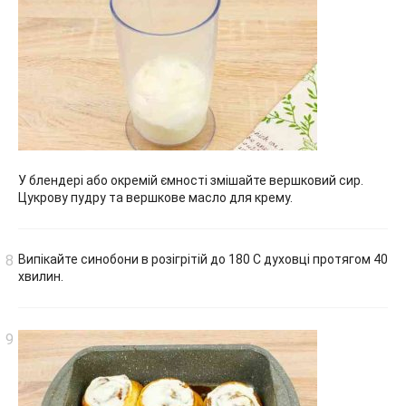
У блендері або окремій ємності змішайте вершковий сир.
Цукрову пудру та вершкове масло для крему.
Випікайте синобони в розігрітій до 180 С духовці протягом 40
хвилин.