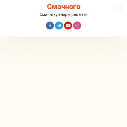
Перейти
Смачного
до
вмісту
Смачні кулінарні рецепти