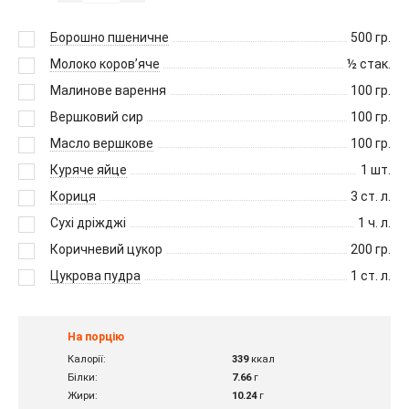
Борошно пшеничне
500
гр.
Молоко коров’яче
½
стак.
Малинове варення
100
гр.
Вершковий сир
100
гр.
Масло вершкове
100
гр.
Куряче яйце
1
шт.
Кориця
3
ст. л.
Сухі дріжджі
1
ч. л.
Коричневий цукор
200
гр.
Цукрова пудра
1
ст. л.
На порцію
Калорії:
339
ккал
Білки:
7.66
г
Жири:
10.24
г