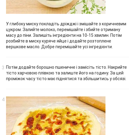
У глибоку миску покладіть дріжджі і змішайте з коричневим
цукром. Залийте молоко, перемішайте і збийте отриману
масу до піни. Залишіть інгредієнти на 10-15 хвилин. Потім
розбийте в миску куряче яйце і додайте розтоплене
вершкове масло. Добре перемішайте усі інгредієнти.
Потім додайте борошно пшеничне і замісіть тісто. Накрийте
тісто харчовою плівкою та залиште його на годину. За цей
проміжок часу тісто має піднятися та збільшитись у обсязі.