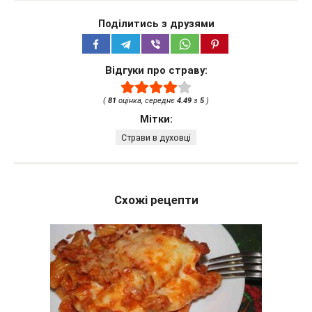
Поділитись з друзями
Відгуки про страву:
(
81
оцінка, середнє
4.49
з
5
)
Мітки:
Страви в духовці
Схожі рецепти