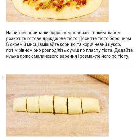
На чистій, посипаній борошном поверхні тонким шаром
розкотіть готове дріжджове тісто. Посипте тісто борошном.
В окремій мисці змішайте корицю та коричневий цукор,
потім рівномірно розподіліть суміш по пласту тіста. Додайте
кілька ложок малинового варення і розмажте його по тісту.