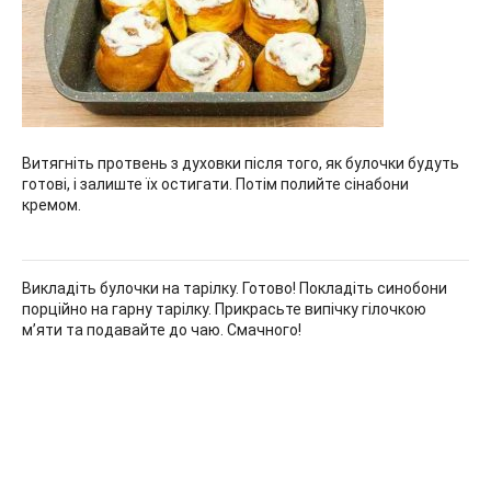
Витягніть протвень з духовки після того, як булочки будуть
готові, і залиште їх остигати. Потім полийте сінабони
кремом.
Викладіть булочки на тарілку. Готово! Покладіть синобони
порційно на гарну тарілку. Прикрасьте випічку гілочкою
м’яти та подавайте до чаю. Смачного!