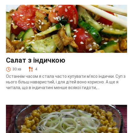
Салат з індичкою
30 хв
4
Останнім часом я стала часто купувати м’ясо індички. Суп з
нього більш наваристий, і для дітей воно корисно. А ще я
читала, що в індичатині менше всякої гидоти,...