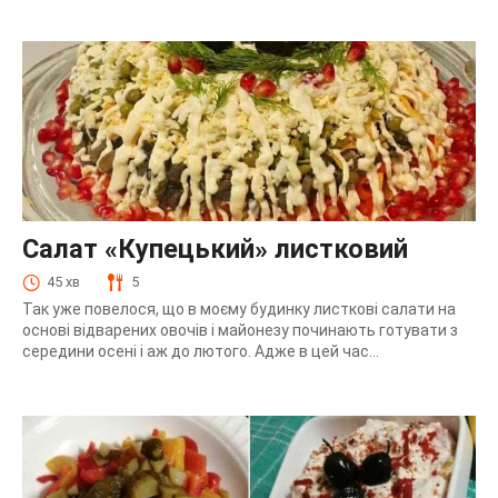
Салат «‎Купецький» листковий
45 хв
5
Так уже повелося, що в моєму будинку листкові салати на
основі відварених овочів і майонезу починають готувати з
середини осені і аж до лютого. Адже в цей час...