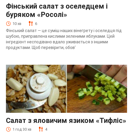
Фінський салат з оселедцем і
буряком «Росолі»
10 хв
6
Фінський салат — це суміш наших вінегрету і оселедця під
шубою, приправлена кислими зеленими яблуками. Цей
інгредієнт несподівано вдало уживається з іншими
продуктами. Щоб перевірити, обов’
Салат з яловичим язиком «Тифліс»
1 год 30 хв
4