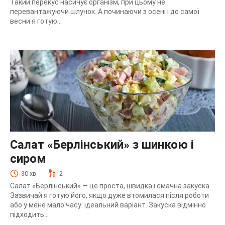
Такий перекус насичує організм, при цьому не
перевантажуючи шлунок. А починаючи з осені і до самої
весни я готую...
Салат «Берлінський» з шинкою і
сиром
30 хв
2
Салат «Берлінський» — це проста, швидка і смачна закуска.
Зазвичай я готую його, якщо дуже втомилася після роботи
або у мене мало часу: ідеальний варіант. Закуска відмінно
підходить...