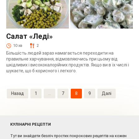
Салат «Леді»
10 хв
2
Більшість людей зараз намагається переходити на
правильне харчування, відмовляючись при цьому від
шкідливих і висококалорійних продуктів. Якщо ви в їх числі і
шукаєте, що б корисного і легкого.
Навігація
Назад
1
…
7
8
9
Далі
записів
КУЛІНАРНІ РЕЦЕПТИ
Тут ви знайдети безліч простих покрокових рецептів на кожен