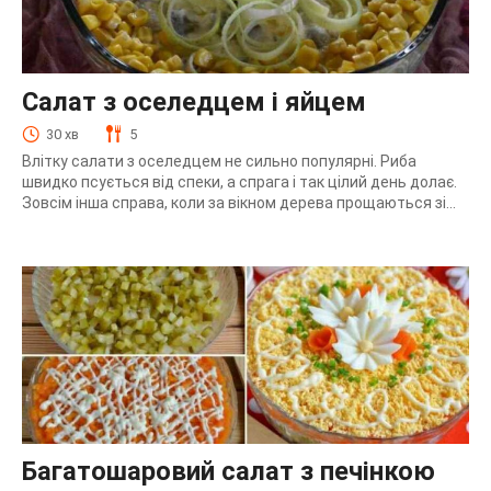
Салат з оселедцем і яйцем
30 хв
5
Влітку салати з оселедцем не сильно популярні. Риба
швидко псується від спеки, а спрага і так цілий день долає.
Зовсім інша справа, коли за вікном дерева прощаються зі...
Багатошаровий салат з печінкою