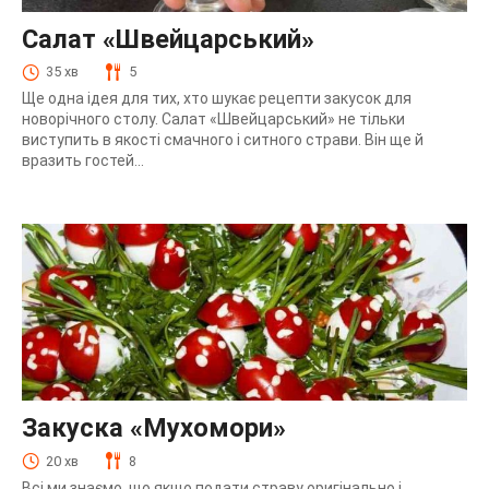
Салат «Швейцарський»
35 хв
5
Ще одна ідея для тих, хто шукає рецепти закусок для
новорічного столу. Салат «Швейцарський» не тільки
виступить в якості смачного і ситного страви. Він ще й
вразить гостей...
Закуска «Мухомори»
20 хв
8
Всі ми знаємо, що якщо подати страву оригінально і