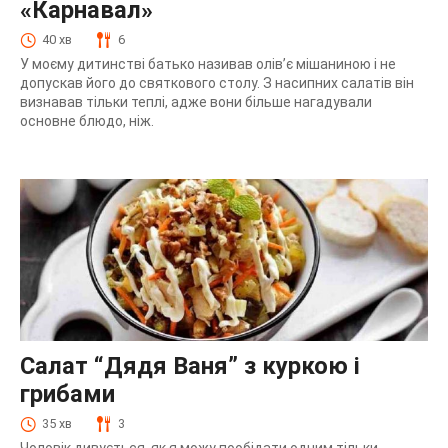
«Карнавал»
40 хв
6
У моєму дитинстві батько називав олів’є мішаниною і не
допускав його до святкового столу. З насипних салатів він
визнавав тільки теплі, адже вони більше нагадували
основне блюдо, ніж.
Салат “Дядя Ваня” з куркою і
грибами
35 хв
3