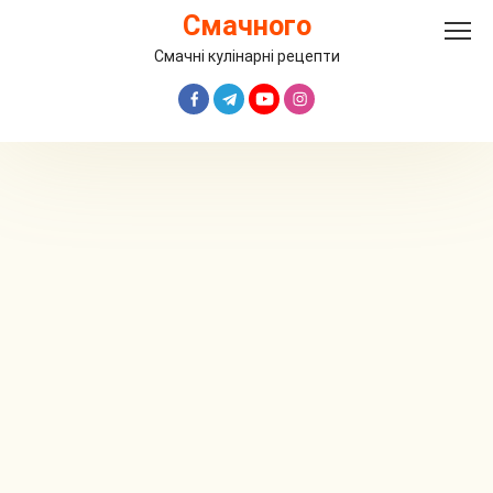
Перейти
Смачного
до
вмісту
Смачні кулінарні рецепти