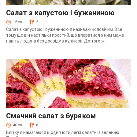
Салат з капустою і бужениною
15 хв
5
Салат з капустою і бужениною я називаю чоловічим. Все
тому що він настільки простий, що впоратися з ним може
навіть людина без досвіду в кулінарії. До того ж...
Смачний салат з буряком
40 хв
8
Влітку я намагаюся щодня їсти легкі салати із зеленню.