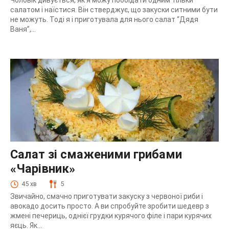
Чоловік дивується, як я можу пообідати одним тільки
салатом і наїстися. Він стверджує, що закуски ситними бути
не можуть. Тоді я і приготувала для нього салат “Дядя
Ваня”,...
Салат зі смаженими грибами
«Чарівник»
45 хв
5
Звичайно, смачно приготувати закуску з червоної риби і
авокадо досить просто. А ви спробуйте зробити шедевр з
жмені печериць, однієї грудки курячого філе і пари курячих
яєць. Як...