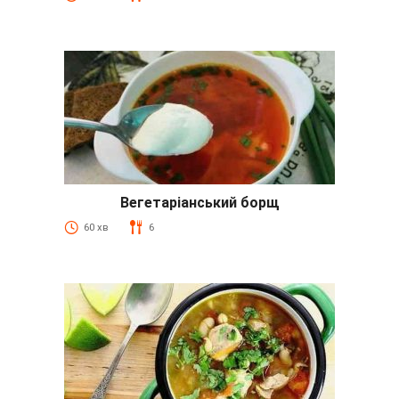
Вегетаріанський борщ
60 хв
6