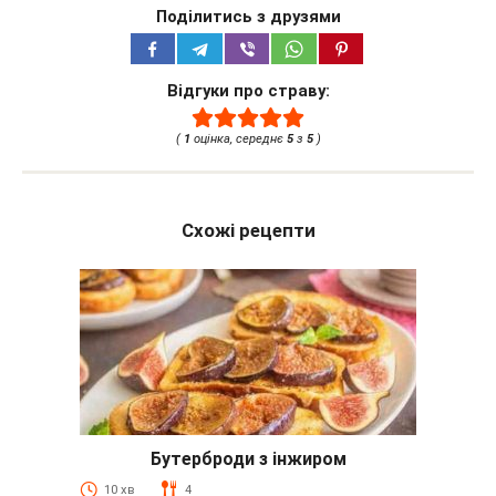
Поділитись з друзями
Відгуки про страву:
(
1
оцінка, середнє
5
з
5
)
Схожі рецепти
Бутерброди з інжиром
10 хв
4