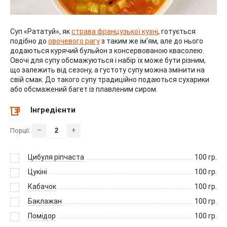
Суп «Рататуй», як
страва французької кухні
, готується
подібно до
овочевого рагу
з таким же ім’ям, але до нього
додаються курячий бульйон з консервованою квасолею.
Овочі для супу обсмажуються і набір їх може бути різним,
що залежить від сезону, а густоту супу можна змінити на
свій смак. До такого супу традиційно подаються сухарики
або обсмажений багет із плавленим сиром.
Інгредієнти
–
+
Порції:
Цибуля ріпчаста
100
гр.
Цукіні
100
гр.
Кабачок
100
гр.
Баклажан
100
гр.
Помідор
100
гр.