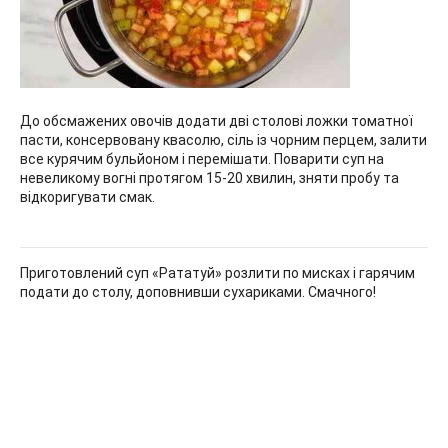
До обсмажених овочів додати дві столові ложки томатної
пасти, консервовану квасолю, сіль із чорним перцем, залити
все курячим бульйоном і перемішати. Поварити суп на
невеликому вогні протягом 15-20 хвилин, зняти пробу та
відкоригувати смак.
Приготовлений суп «Рататуй» розлити по мисках і гарячим
подати до столу, доповнивши сухариками. Смачного!