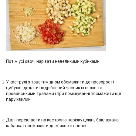
Потім усі овочі нарізати невеликими кубиками.
У каструлі з товстим дном обсмажити до прозорості
цибулю, додати подрібнений часник із сіллю та
прованськими травами і при помішуванні посмажити ще
пару хвилин.
Далі перекласти на каструлю нарізку цукіні, баклажана,
кабачка і посмажити до м’якості овочів.