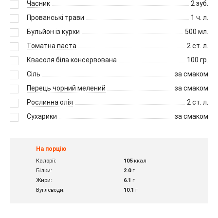
Часник
2
зуб.
Прованські трави
1
ч. л.
Бульйон із курки
500
мл.
Томатна паста
2
ст. л.
Квасоля біла консервована
100
гр.
Сіль
за смаком
Перець чорний мелений
за смаком
Рослинна олія
2
ст. л.
Сухарики
за смаком
На порцію
Калорії:
105
ккал
Білки:
2.0
г
Жири:
6.1
г
Вуглеводи:
10.1
г