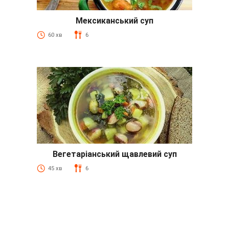
Мексиканський суп
60 хв
6
Вегетаріанський щавлевий суп
45 хв
6