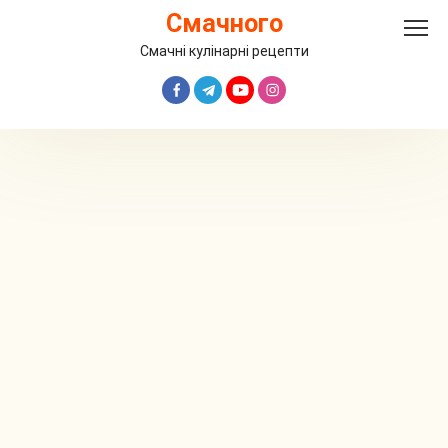
Перейти
Смачного
до
вмісту
Смачні кулінарні рецепти