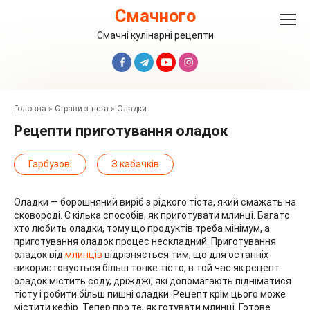
Перейти
Смачного
до
вмісту
Смачні кулінарні рецепти
Головна
»
Страви з тіста
»
Оладки
Рецепти приготування оладок
Гарбузові
З кабачків
Оладки — борошняний виріб з рідкого тіста, який смажать на
сковороді. Є кілька способів, як приготувати млинці. Багато
хто любить оладки, тому що продуктів треба мінімум, а
приготування оладок процес нескладний. Приготування
оладок від
млинців
відрізняється тим, що для останніх
використовується більш тонке тісто, в той час як рецепт
оладок містить соду, дріжджі, які допомагають підніматися
тісту і робити більш пишні оладки. Рецепт крім цього може
містити кефір. Тепер про те, як готувати млинці. Готове