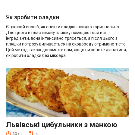
Як зробити оладки
Є цікавий спосіб, як спекти оладки швидко і оригінально.
Для цього в пластикову пляшку поміщаються всі
інгредієнти, вона інтенсивно трясеться, а після цього з
пляшки потроху виливається на сковороду отримане тісто.
Цей метод також допоможе вам, якщо ви хочете дізнатися,
як робити оладки без міксера.
Львівські цибульники з манкою
30 хв
4