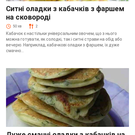
Ситні оладки з кабачків з фаршем
на сковороді
50 хв
2
Кабачок є настільки універсальним овочем, що з нього
можна готувати, як солодкі, так і ситні страви на обід або
вечерю. Наприклад, кабачкові оладки з фаршем, їх дуже
смачно...
Дуже смачні оладки з кабачків на