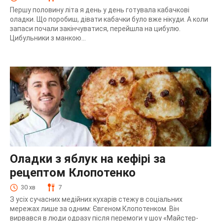
Першу половину літа я день у день готувала кабачкові
оладки. Що поробиш, дівати кабачки було вже нікуди. А коли
запаси почали закінчуватися, перейшла на цибулю.
Цибульники з манкою...
Оладки з яблук на кефірі за
рецептом Клопотенко
30 хв
7
З усіх сучасних медійних кухарів стежу в соціальних
мережах лише за одним: Євгеном Клопотенком. Він
вирвався в люди одразу після перемоги у шоу «Майстер-