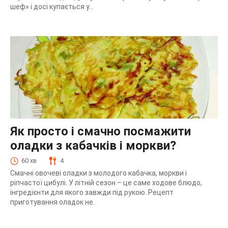
шеф» і досі купається у...
Як просто і смачно посмажити
оладки з кабачків і моркви?
60 хв
4
Смачні овочеві оладки з молодого кабачка, моркви і
ріпчастої цибулі. У літній сезон – це саме ходове блюдо,
інгредієнти для якого завжди під рукою. Рецепт
приготування оладок не.