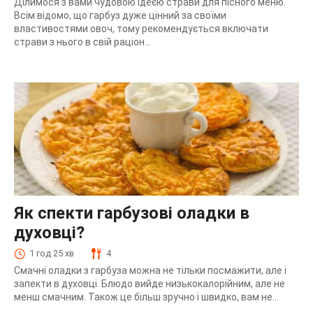
Ділимося з вами чудовою ідеєю страви для пісного меню.
Всім відомо, що гарбуз дуже цінний за своїми
властивостями овоч, тому рекомендується включати
страви з нього в свій раціон...
Як спекти гарбузові оладки в
духовці?
1 год 25 хв
4
Смачні оладки з гарбуза можна не тільки посмажити, але і
запекти в духовці. Блюдо вийде низькокалорійним, але не
менш смачним. Також це більш зручно і швидко, вам не...