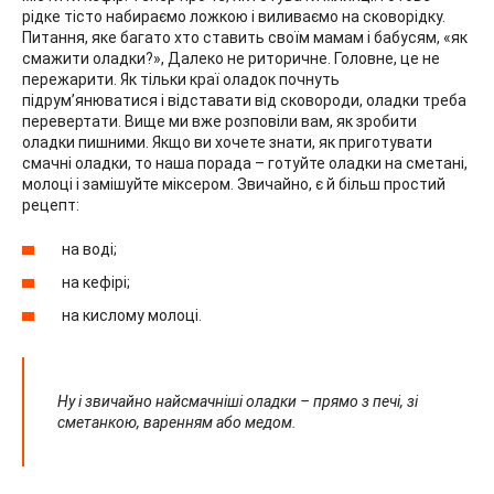
рідке тісто набираємо ложкою і виливаємо на сковорідку.
Питання, яке багато хто ставить своїм мамам і бабусям, «як
смажити оладки?», Далеко не риторичне. Головне, це не
пережарити. Як тільки краї оладок почнуть
підрум’янюватися і відставати від сковороди, оладки треба
перевертати. Вище ми вже розповіли вам, як зробити
оладки пишними. Якщо ви хочете знати, як приготувати
смачні оладки, то наша порада – готуйте оладки на сметані,
молоці і замішуйте міксером. Звичайно, є й більш простий
рецепт:
на воді;
на кефірі;
на кислому молоці.
Ну і звичайно найсмачніші оладки – прямо з печі, зі
сметанкою, варенням або медом.