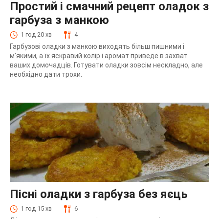
Простий і смачний рецепт оладок з
гарбуза з манкою
1 год 20 хв
4
Гарбузові оладки з манкою виходять більш пишними і
м’якими, а їх яскравий колір і аромат приведе в захват
ваших домочадців. Готувати оладки зовсім нескладно, але
необхідно дати трохи.
Пісні оладки з гарбуза без яєць
1 год 15 хв
6