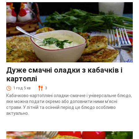
Дуже смачні оладки з кабачків і
картоплі
1 год 5 хв
3
Кабачково-картопляні оладки-смачне і універсальне блюдо,
яке можна подати окремо або доповнити ними м’ясні
страви. У літній та осінній період це блюдо особливо
актуально.