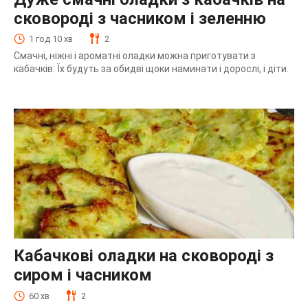
сковороді з часником і зеленню
1 год 10 хв
2
Смачні, ніжні і ароматні оладки можна приготувати з
кабачків. Їх будуть за обидві щоки наминати і дорослі, і діти.
Кабачкові оладки на сковороді з
сиром і часником
60 хв
2