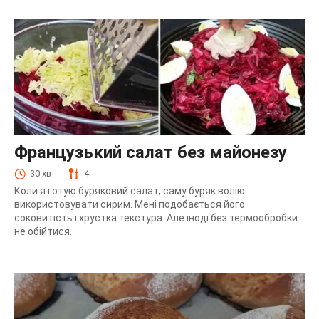
Французький салат без майонезу
30 хв
4
Коли я готую буряковий салат, саму буряк волію
використовувати сирим. Мені подобається його
соковитість і хрустка текстура. Але іноді без термообробки
не обійтися.