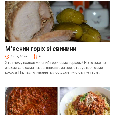
М’ясний горіх зі свинини
2 год 10 хв
6
Хто і чому назвав м’ясний горіх саме горіхом? Ніхто вже не
згадає, але сама назва, швидше за все, стосується саме
кокоса. Під час готування м’ясо дуже туго стягується...