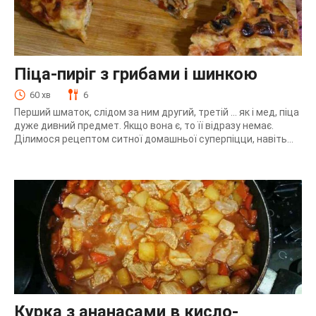
Піца-пиріг з грибами і шинкою
60 хв
6
Перший шматок, слідом за ним другий, третій … як і мед, піца
дуже дивний предмет. Якщо вона є, то її відразу немає.
Ділимося рецептом ситної домашньої суперпіцци, навіть...
Курка з ананасами в кисло-