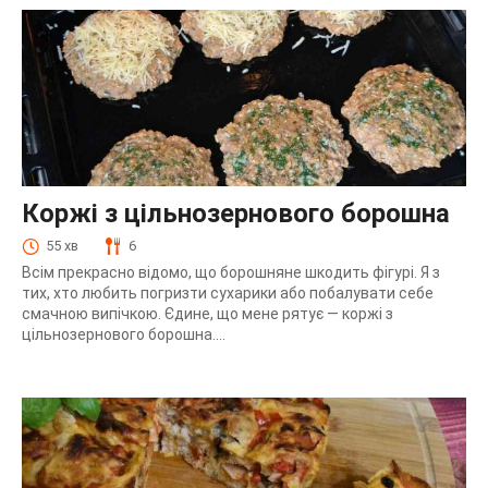
Коржі з цільнозернового борошна
55 хв
6
Всім прекрасно відомо, що борошняне шкодить фігурі. Я з
тих, хто любить погризти сухарики або побалувати себе
смачною випічкою. Єдине, що мене рятує — коржі з
цільнозернового борошна....