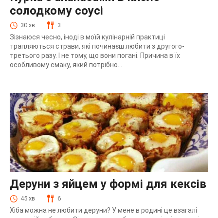
солодкому соусі
30 хв
3
Зізнаюся чесно, іноді в моїй кулінарній практиці
трапляються страви, які починаєш любити з другого-
третього разу. І не тому, що вони погані. Причина в їх
особливому смаку, який потрібно...
Деруни з яйцем у формі для кексів
45 хв
6
Хіба можна не любити деруни? У мене в родині це взагалі