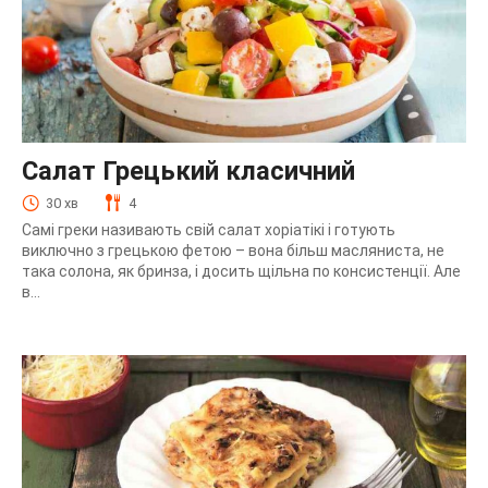
Салат Грецький класичний
30 хв
4
Самі греки називають свій салат хоріатікі і готують
виключно з грецькою фетою – вона більш масляниста, не
така солона, як бринза, і досить щільна по консистенції. Але
в...