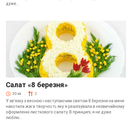
дуже...
Салат «8 березня»
30 хв
2
У зв’язку з весною і наступаючим святом 8 березня на мене
накотила жага творчості, яку я реалізувала в незвичайному
оформленні листкового салату. В принципі, я не дуже
люблю...