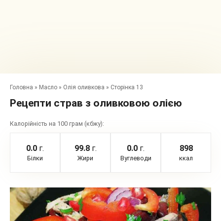
Головна
»
Масло
»
Олія оливкова
»
Сторінка 13
Рецепти страв з оливковою олією
Калорійність на 100 грам (кбжу):
0.0
г.
99.8
г.
0.0
г.
898
Білки
Жири
Вуглеводи
ккал