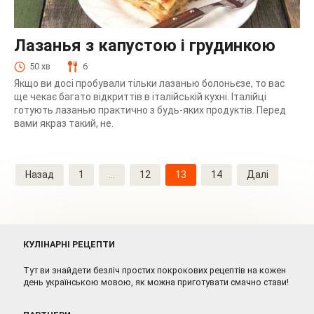
Лазанья з капустою і грудинкою
50 хв
6
Якщо ви досі пробували тільки лазанью болоньєзе, то вас
ще чекає багато відкриттів в італійській кухні. Італійці
готують лазанью практично з будь-яких продуктів. Перед
вами якраз такий, не.
Навігація
Назад
1
…
12
13
14
Далі
записів
КУЛІНАРНІ РЕЦЕПТИ
Тут ви знайдети безліч простих покрокових рецептів на кожен
день українською мовою, як можна приготувати смачно стави!