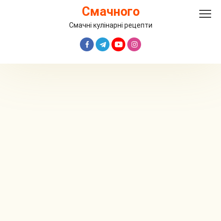
Перейти
Смачного
до
вмісту
Смачні кулінарні рецепти