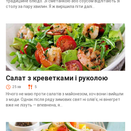
традиційне блюдо. Зі сметанкою або соусом відлітають зі
столу за пару хвилин. Я ж вирішила піти далі...
Салат з креветками і руколою
25 хв
5
Нічого не маю проти салатів з майонезом, хоч вони і вийшли
з моди. Однак після ряду зимових свят ні олів’є, ні вінегрет
вже не лізуть — впевнена, я...