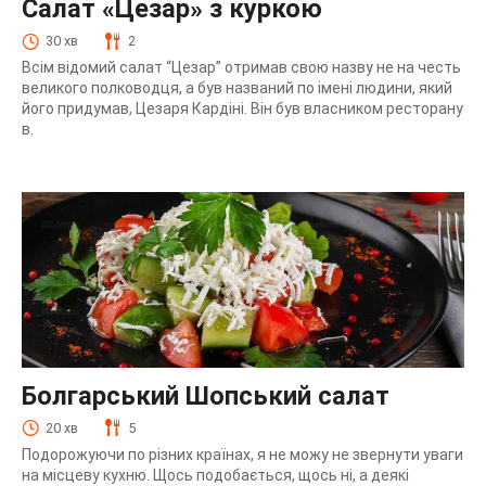
Салат «Цезар» з куркою
30 хв
2
Всім відомий салат “Цезар” отримав свою назву не на честь
великого полководця, а був названий по імені людини, який
його придумав, Цезаря Кардіні. Він був власником ресторану
в.
Болгарський Шопський салат
20 хв
5
Подорожуючи по різних країнах, я не можу не звернути уваги
на місцеву кухню. Щось подобається, щось ні, а деякі