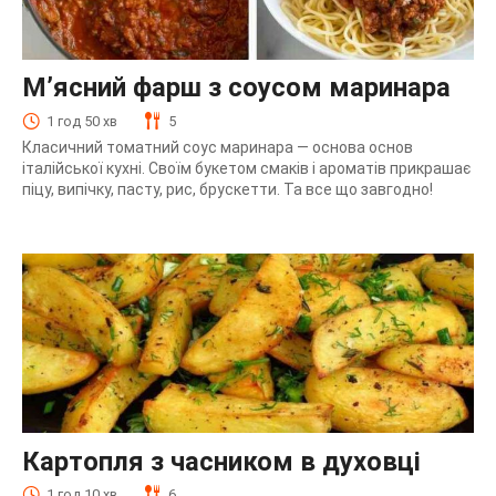
М’ясний фарш з соусом маринара
1 год 50 хв
5
Класичний томатний соус маринара — основа основ
італійської кухні. Своїм букетом смаків і ароматів прикрашає
піцу, випічку, пасту, рис, брускетти. Та все що завгодно!
Картопля з часником в духовці
1 год 10 хв
6