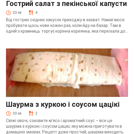
Гострий салат з пекінської капусти
20 хв
4
Від гострих східних закусок приходжу в захват. Намагаюся
пробувати щось нове кожен раз, коли йду на базар. Там в
одній з крамниць торгує корінна кореянка, яка переїхала до...
Шаурма з куркою і соусом цацікі
30 хв
2
Свіжі овочі, соковите м’ясо і ароматний соус – все це
шаурма з куркою і соусом цацікі, яку можна приготувати в
домашніх умовах. Рецепт дуже простий, шаурма виходить