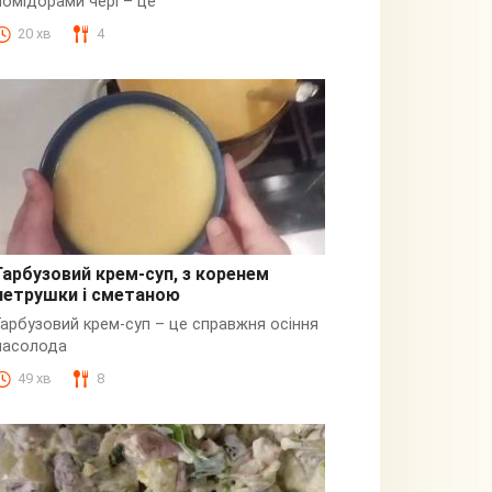
помідорами чері – це
20 хв
4
Гарбузовий крем-суп, з коренем
петрушки і сметаною
Гарбузовий
Гарбузовий крем-суп – це справжня осіння
насолода
49 хв
8