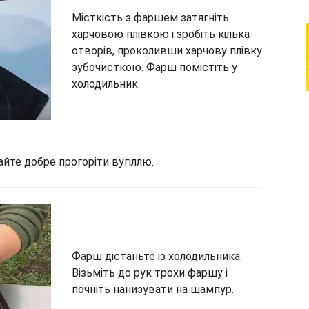
Місткість з фаршем затягніть
харчовою плівкою і зробіть кілька
отворів, проколивши харчову плівку
зубочисткою. Фарш помістіть у
холодильник.
йте добре прогоріти вугіллю.
Фарш дістаньте із холодильника.
Візьміть до рук трохи фаршу і
почніть нанизувати на шампур.