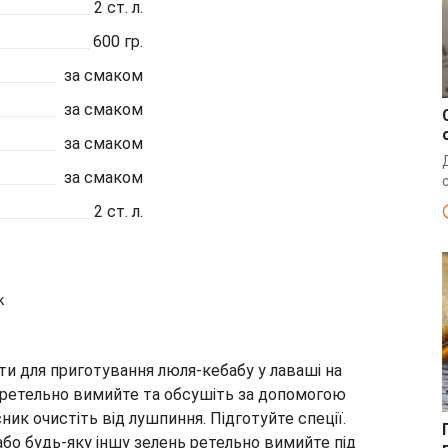
2
ст. л.
600
гр.
за смаком
за смаком
за смаком
за смаком
2
ст. л.
к
єнти для приготування люля-кебабу у лаваші на
ло ретельно вимийте та обсушіть за допомогою
ник очистіть від лушпиння. Підготуйте спеції.
або будь-яку іншу зелень ретельно вимийте під