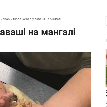
-кебаб
»
Люля-кебаб у лаваші на мангалі
лаваші на мангалі