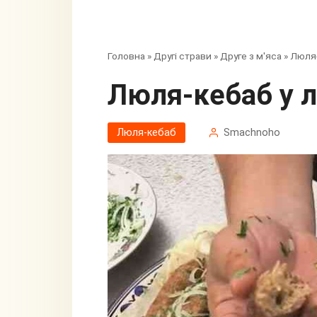
Головна
»
Другі страви
»
Друге з м'яса
»
Люля
Люля-кебаб у 
Люля-кебаб
Smachnoho