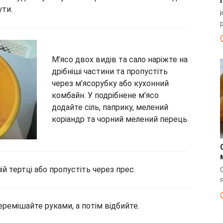
ути.
М’ясо двох видів та сало наріжте на
дрібніші частини та пропустіть
через м’ясорубку або кухонний
комбайн. У подрібнене м’ясо
додайте сіль, паприку, мелений
коріандр та чорний мелений перець.
ій тертці або пропустіть через прес.
емішайте руками, а потім відбийте.