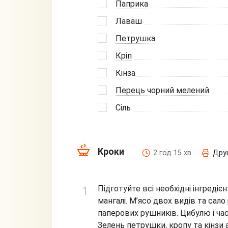
Паприка
Лаваш
Петрушка
Кріп
Кінза
Перець чорний мелений
Сіль
Кроки
2 год 15 хв
Дру
Підготуйте всі необхідні інгреді
мангалі. М’ясо двох видів та са
паперових рушників. Цибулю і час
Зелень петрушки, кропу та кінзи 