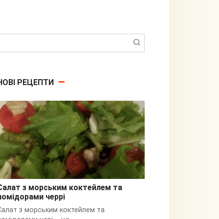
Пошук:
НОВІ РЕЦЕПТИ
Салат з морським коктейлем та
помідорами черрі
З кальмарами
Салат з морським коктейлем та