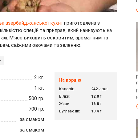
ва азербайджанської кухні
, приготовлена з
кількістю спецій та приправ, який нанизують на
алі. М’ясо виходить соковитим, ароматним та
шем, свіжими овочами та зеленню.
+
2
кг.
На порцію
1
кг.
Калорії:
242
ккал
Білки:
12.0
г
500
гр.
Жири:
16.8
г
700
гр.
Вуглеводи:
10.4
г
за смаком
за смаком