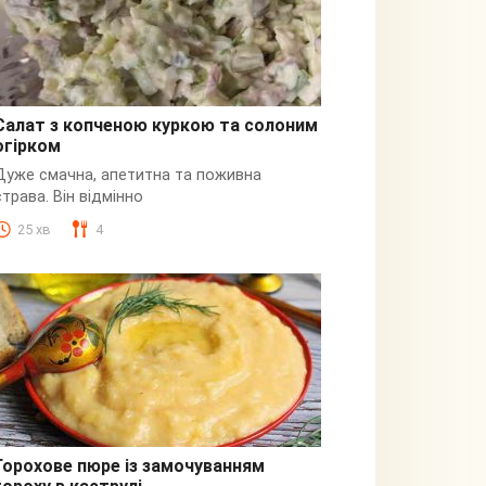
Салат з копченою куркою та солоним
огірком
З куркою
Дуже смачна, апетитна та поживна
страва. Він відмінно
25 хв
4
Горохове пюре із замочуванням