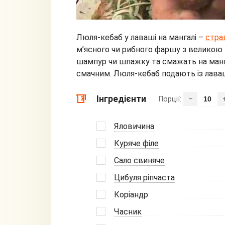
Люля-кебаб у лаваші на мангалі –
стра
м’ясного чи рибного фаршу з великою 
шампур чи шпажку та смажать на манг
смачним. Люля-кебаб подають із лава
Інгредієнти
Порції:
–
Яловичина
Куряче філе
Сало свиняче
Цибуля ріпчаста
Коріандр
Часник