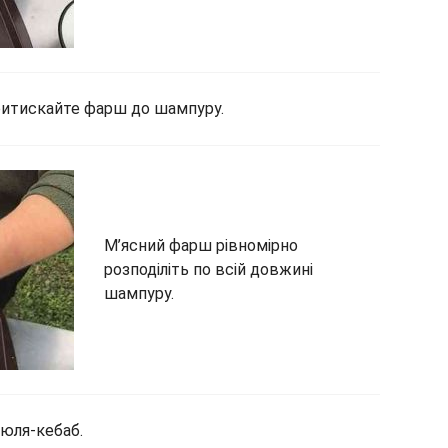
притискайте фарш до шампуру.
М’ясний фарш рівномірно
розподіліть по всій довжині
шампуру.
юля-кебаб.