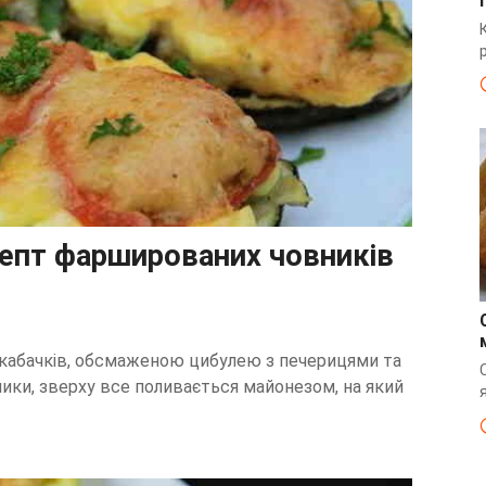
цепт фаршированих човників
кабачків, обсмаженою цибулею з печерицями та
ники, зверху все поливається майонезом, на який