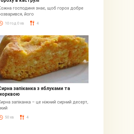
гороху в каструлі
Пюре
Кожна господиня знає, щоб горох добре
розварився, його
10 год 0 хв
4
Сирна запіканка з яблуками та
морквою
Сирна
Сирна запіканка – це ніжний сирний десерт,
який
50 хв
4