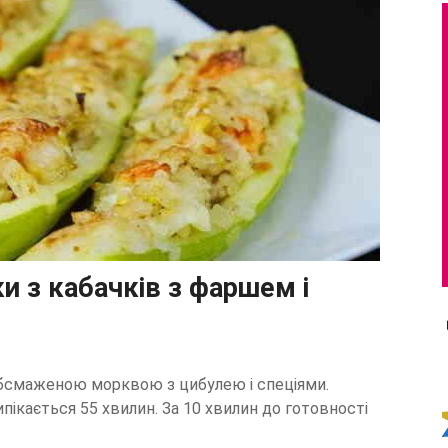
и з кабачків з фаршем і
бсмаженою морквою з цибулею і спеціями.
ипікається 55 хвилин. За 10 хвилин до готовності