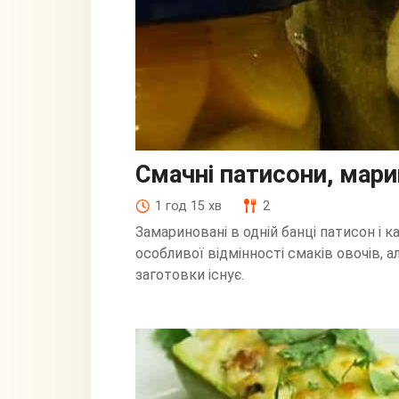
Смачні патисони, мари
1 год 15 хв
2
Замариновані в одній банці патисон і к
особливої відмінності смаків овочів,
заготовки існує.