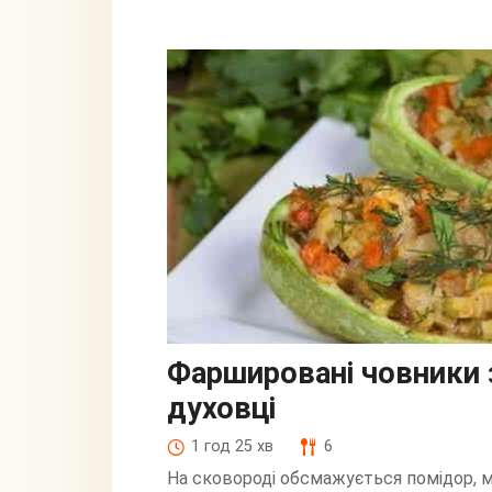
Фаршировані човники з
духовці
1 год 25 хв
6
На сковороді обсмажується помідор, мо