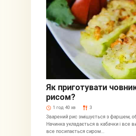
Як приготувати човник
рисом?
1 год 40 хв
3
Зварений рис змішується з фаршем, о
Начинка укладається в кабачки і все в
все посипається сиром....