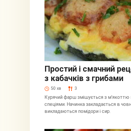
Простий і смачний ре
з кабачків з грибами
50 хв
3
Курячий фарш змішується з м’якоттю 
спеціями. Начинка закладається в чов
викладаються помідори і сир.