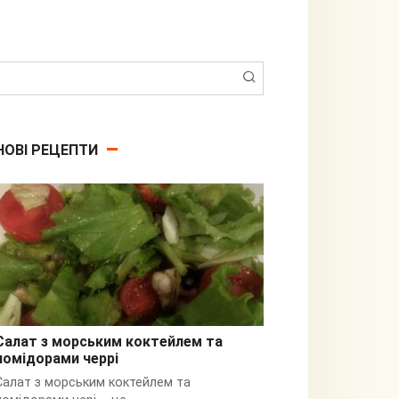
Пошук:
НОВІ РЕЦЕПТИ
Салат з морським коктейлем та
помідорами черрі
З кальмарами
Салат з морським коктейлем та