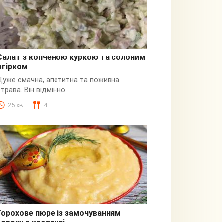
Салат з копченою куркою та солоним
огірком
З куркою
Дуже смачна, апетитна та поживна
страва. Він відмінно
25 хв
4
Горохове пюре із замочуванням