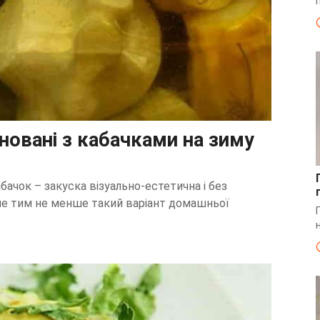
новані з кабачками на зиму
абачок – закуска візуально-естетична і без
 але тим не менше такий варіант домашньої