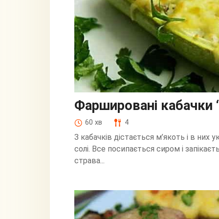
Фаршировані кабачки 
60 хв
4
З кабачків дістається м’якоть і в них у
солі. Все посипається сиром і запікає
страва...