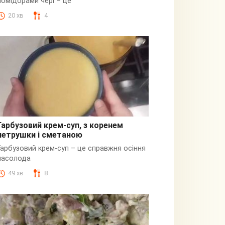
помідорами чері – це
20 хв
4
Гарбузовий крем-суп, з коренем
петрушки і сметаною
Гарбузовий
Гарбузовий крем-суп – це справжня осіння
насолода
49 хв
8