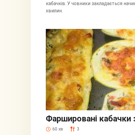
кабачків. У човники закладається начи
хвилин.
Фаршировані кабачки 
60 хв
3